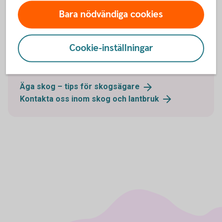
Bara nödvändiga cookies
Prata med oss inför din investering
Vill du prata med någon innan du köper skog?
Cookie-inställningar
Kontakta oss så går vi igenom hur vi kan hjälpa dig i
din investering.
Äga skog – tips för
skogsägare
Kontakta oss inom skog och
lantbruk