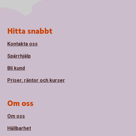
Sidfot
Hitta snabbt
Kontakta oss
Spärrhjälp
Bli kund
Priser, räntor och kurser
Om oss
Om oss
Hållbarhet