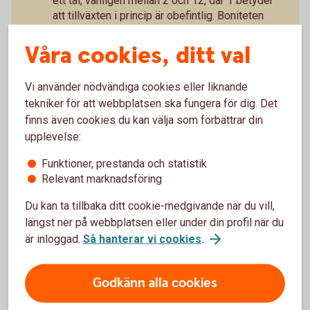
ett tal, vanligen mellan 2 och 12, där 1 betyder
att tillväxten i princip är obefintlig. Boniteten
ska finnas med i alla skogsbruksplaner och
prospekt.
Våra cookies, ditt val
Ta hjälp av våra skog- och
lantbruksansvariga
för en bedömning på
Vi använder nödvändiga cookies eller liknande
plats.
tekniker för att webbplatsen ska fungera för dig. Det
Bedöm tillgängligheten
. Saknas skogsvägar
finns även cookies du kan välja som förbättrar din
eller är marken kuperad?
upplevelse:
Tänk till kring finansiering,
räkna, analysera
och ta kontakt med banken i tid.
Funktioner, prestanda och statistik
Tänk framåt
, skogsbruk är långsiktigt.
Relevant marknadsföring
Försök att förutse det oväntade
. Vilka
anspråk kan kommuner och andra myndigheter
Du kan ta tillbaka ditt cookie-medgivande när du vill,
tänkas ha på fastigheten i framtiden, för
längst ner på webbplatsen eller under din profil när du
bostadsbyggande, vägar och annan
är inloggad.
Så hanterar vi cookies
.
infrastruktur?
Godkänn alla cookies