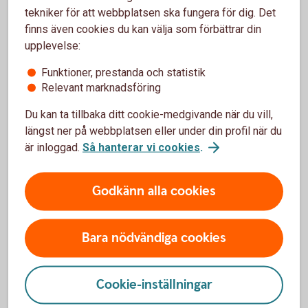
tekniker för att webbplatsen ska fungera för dig. Det
finns även cookies du kan välja som förbättrar din
Betalningar
upplevelse:
Lönsamt, effektivt och tryggt. Det finns mycket att tjäna
Funktioner, prestanda och statistik
(både tid och pengar) på att se över kommunens
Relevant marknadsföring
betalningsflöden. Med våra tjänster blir kommunens
hantering av in- och utgående betalningar enklare, och
Du kan ta tillbaka ditt cookie-medgivande när du vill,
arbetet med reskontran och bokföring mindre.
längst ner på webbplatsen eller under din profil när du
är inloggad.
Så hanterar vi cookies
.
Digitala tjänster
Godkänn alla cookies
Nya lösningar som gör vardagen enklare för våra kunder
(och deras kunder) skapar framåtanda och bidrar till tillväxt.
Bara nödvändiga cookies
BankID är en digital tjänst som ger kommuner och landsting
möjlighet att förenkla och förbättra kommunikationen med
kommuninvånarna – både privatpersoner och företag.
Cookie-inställningar