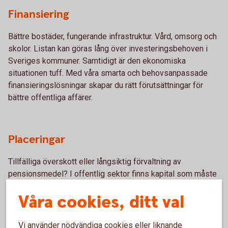
Finansiering
Bättre bostäder, fungerande infrastruktur. Vård, omsorg och
skolor. Listan kan göras lång över investeringsbehoven i
Sveriges kommuner. Samtidigt är den ekonomiska
situationen tuff. Med våra smarta och behovsanpassade
finansieringslösningar skapar du rätt förutsättningar för
bättre offentliga affärer.
Placeringar
Tillfälliga överskott eller långsiktig förvaltning av
pensionsmedel? I offentlig sektor finns kapital som måste
växa – på kort som på lång sikt. Vi har ett komplett urval av
Våra cookies, ditt val
placeringsalternativ och fonder, många med särskild etik-
och miljöinriktning.
Vi använder nödvändiga cookies eller liknande