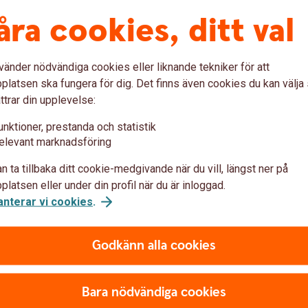
sätta mål för arbetet.
åra cookies, ditt val
pp
vänder nödvändiga cookies eller liknande tekniker för att
latsen ska fungera för dig. Det finns även cookies du kan välj
et enklare att tydliggöra vad ni förväntar er av
ttrar din upplevelse:
unktioner, prestanda och statistik
 vara ett stöd. Men för att kraven ska göra
elevant marknadsföring
n till exempel ske genom självskattningar,
 beroende på vilka risker som finns.
n ta tillbaka ditt cookie-medgivande när du vill, längst ner på
latsen eller under din profil när du är inloggad.
lig plan för förbättringar vara en väg framåt.
anterar vi cookies
.
erna kan ni skapa förändring över tid och
Godkänn alla cookies
a affären
Bara nödvändiga cookies
ar inte bara om att minska risker. Det kan