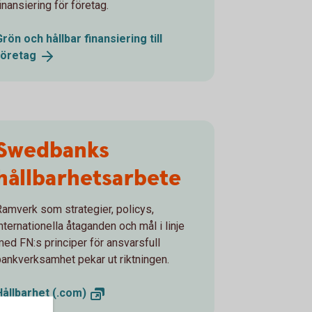
inansiering för företag.
Grön och hållbar finansiering till
företag
Swedbanks
hållbarhetsarbete
Ramverk som strategier, policys,
nternationella åtaganden och mål i linje
med FN:s principer för ansvarsfull
bankverksamhet pekar ut riktningen.
Hållbarhet
(.com)