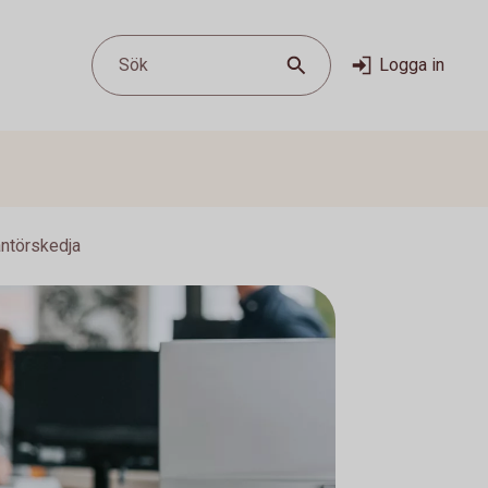
Sök
Logga in
rantörskedja