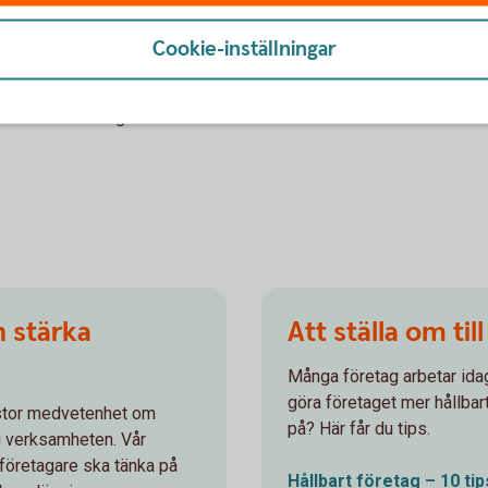
der och andra intressenter, ge bättre
Cookie-inställningar
onkurrenskraften.
dliga mål och följ upp arbetet. Steg för steg
arbetar med företagets leverantörer och
n stärka
Att ställa om till
Många företag arbetar idag
göra företaget mer hållbar
 stor medvetenhet om
på? Här får du tips.
 i verksamheten. Vår
företagare ska tänka på
Hållbart företag – 10 tip