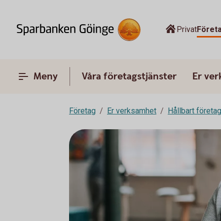
Privat
Föret
Meny
Våra företagstjänster
Er ve
Företag
Er verksamhet
Hållbart företa