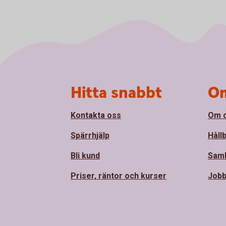
Sidfot
Hitta snabbt
Om
Kontakta oss
Om 
Spärrhjälp
Håll
Bli kund
Sam
Priser, räntor och kurser
Jobb