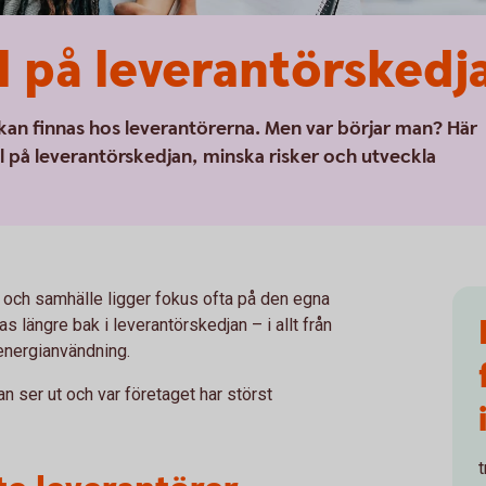
ll på leverantörskedj
 kan finnas hos leverantörerna. Men var börjar man? Här
koll på leverantörskedjan, minska risker och utveckla
ö och samhälle ligger fokus ofta på den egna
längre bak i leverantörskedjan – i allt från
 energianvändning.
jan ser ut och var företaget har störst