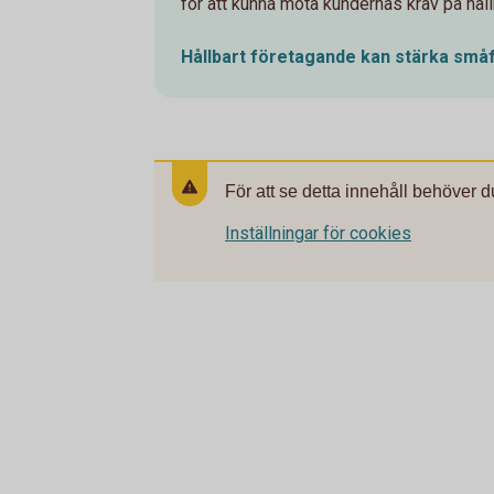
för att kunna möta kundernas krav på håll
Hållbart företagande kan stärka
småf
För att se detta innehåll behöver d
Inställningar för cookies