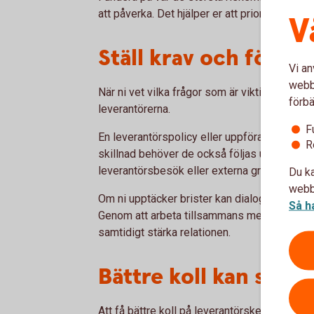
att påverka. Det hjälper er att prioritera och 
V
Ställ krav och följ u
Vi an
webbp
När ni vet vilka frågor som är viktigast blir d
förbä
leverantörerna.
F
En leverantörspolicy eller uppförandekod kan
R
skillnad behöver de också följas upp. Det ka
leverantörsbesök eller externa granskningar,
Du ka
webbp
Om ni upptäcker brister kan dialog och en tyd
Så h
Genom att arbeta tillsammans med leverantör
samtidigt stärka relationen.
Bättre koll kan stärk
Att få bättre koll på leverantörskedjan handl