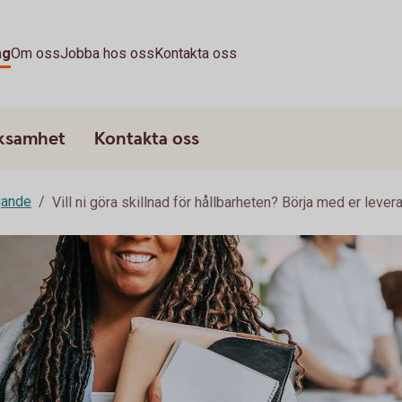
ag
Om oss
Jobba hos oss
Kontakta oss
rksamhet
Kontakta oss
gande
Vill ni göra skillnad för hållbarheten? Börja med er leve