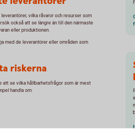
te leverantörer
f
 leverantörer, vilka råvaror och resurser som
rsök också att se längre än till den närmaste
åvaran eller produktionen.
örja med de leverantörer eller områden som
ta riskerna
are att se vilka hållbarhetsfrågor som är mest
empel handla om:
i
 inom vilka områden ni har störst möjlighet