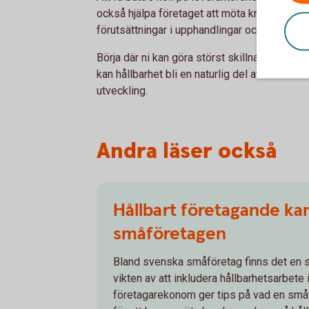
också hjälpa företaget att möta krav från kun
förutsättningar i upphandlingar och stärka k
Börja där ni kan göra störst skillnad, sätt ty
kan hållbarhet bli en naturlig del av hur ni 
utveckling.
Andra läser också
Hållbart företagande ka
småföretagen
Bland svenska småföretag finns det en
vikten av att inkludera hållbarhetsarbete
företagarekonom ger tips på vad en små