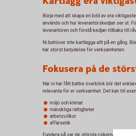
Kartlägg era viktigas
Börja med att skapa en bild av era viktigaste
används och hur leverantörskedjan ser ut. Fö
leverantören och förstå kedjan tillbaka till r
Ni behöver inte kartlägga allt på en gång. B
har störst betydelse för verksamheten.
Fokusera på de störs
När ni har fått bättre överblick blir det enkl
relevanta för er verksamhet. Det kan till ex
miljö och klimat
mänskliga rättigheter
arbetsvillkor
affärsetik
Fundera på var de största riskerna finns och