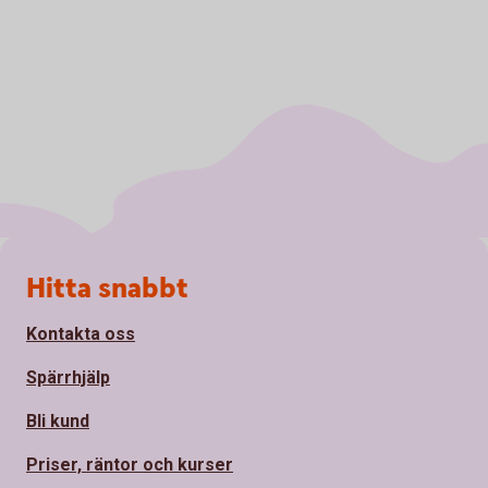
Sidfot
Hitta snabbt
Kontakta oss
Spärrhjälp
Bli kund
Priser, räntor och kurser