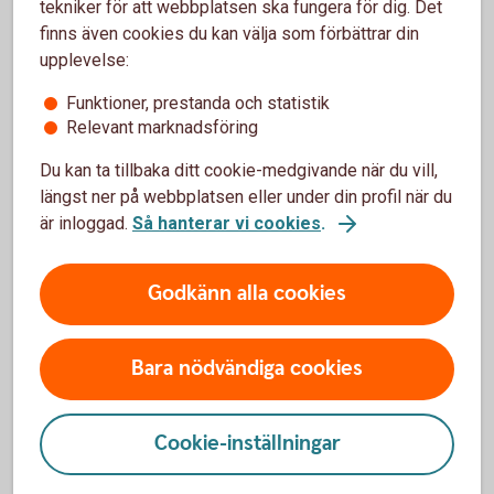
din egen ekonomi på längre sikt.
tekniker för att webbplatsen ska fungera för dig. Det
finns även cookies du kan välja som förbättrar din
upplevelse:
Funktioner, prestanda och statistik
Relevant marknadsföring
Få stöd i frågor om sparande
Du kan ta tillbaka ditt cookie-medgivande när du vill,
längst ner på webbplatsen eller under din profil när du
och pension
är inloggad.
Så hanterar vi cookies
.
Vi erbjuder råd och lösningar som kan stärka både
dig och ditt företag – oavsett om det gäller
Godkänn alla cookies
sparande, pension eller försäkringar.
Kontakta oss på 0771-33 44 33 eller prata med
Bara nödvändiga cookies
din rådgivare
Cookie-inställningar