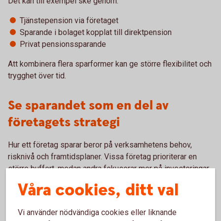
Det kan till exempel ske genom:
Tjänstepension via företaget
Sparande i bolaget kopplat till direktpension
Privat pensionssparande
Att kombinera flera sparformer kan ge större flexibilitet och
trygghet över tid.
Se sparandet som en del av
företagets strategi
Hur ett företag sparar beror på verksamhetens behov,
risknivå och framtidsplaner. Vissa företag prioriterar en
större buffert, medan andra fokuserar mer på investeringar
eller pensionssparande.
Våra cookies, ditt val
Genom att regelbundet se över företagets sparande kan du
skapa bättre förutsättningar både för verksamheten och för
Vi använder nödvändiga cookies eller liknande