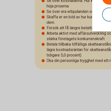
Se över kostnaderna. Hur kan ni bli me
höja priserna.
Se över era erbjudanden och företage
Skaffa er en bild av hur kunderna påv
dem.
Försök att få längre betaltider hos er
Arbeta aktivt med affärsutveckling oc
stärka företagets konkurrenskraft.
Betala tillbaka tillfälliga skatteans
lägre kostnadsräntan för skatteanstånd
tidigare 5,0 procent).
Öka din personliga trygghet med ett 