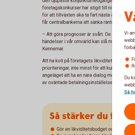
den djupaste konjunkturnedgången bland lan
företagskonkurser har stigit till nivåer som v
V
för att tillväxten ska ta fart nästa år är att 
får centralbankerna att sänka räntorna.
Vi an
– Att göra prognoser är svårt. De senaste åre
webbp
händelser i vår omvärld kan slå mot svensk
förbä
Kennemar.
F
Att ha koll på företagets likviditet och bygga
R
prioriteringar, inte minst för att kunna hant
angeläget att ha en nära dialog med kunder 
Du ka
av oväntade betalningsinställelser.
webbp
Så h
Så stärker du före
Gör en likviditetsbudget och håll koll