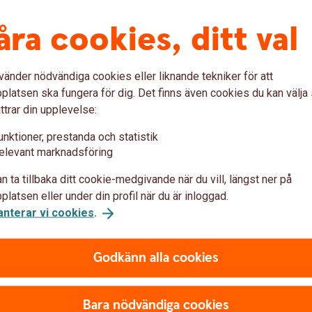
dets småföretag sedan 1990-talet. Antalet
i inte har sett på decennier. En förutsättning
åra cookies, ditt val
den expansiva finanspolitiken verkligen
vänder nödvändiga cookies eller liknande tekniker för att
n har vi sett hur hårt stora, oväntade
latsen ska fungera för dig. Det finns även cookies du kan välj
 ekonomi och svenska företag, säger Jörgen
ttrar din upplevelse:
unktioner, prestanda och statistik
 upp ett buffertsparande är alltid viktiga
elevant marknadsföring
era oväntade händelser. Men det är också
och leverantörer så att man inte överraskas
n ta tillbaka ditt cookie-medgivande när du vill, längst ner på
latsen eller under din profil när du är inloggad.
anterar vi cookies
.
Godkänn alla cookies
tagets konkurrenskraft
 på företagets kassaflöde.
Bara nödvändiga cookies