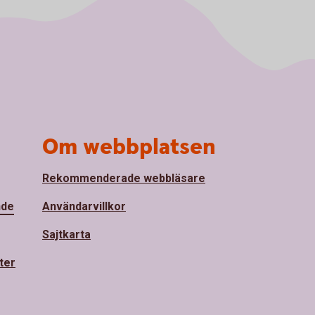
Om webbplatsen
Rekommenderade webbläsare
nde
Användarvillkor
Sajtkarta
ter