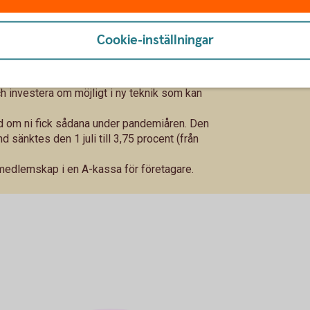
r kostnadseffektiva nu när det blir svårare att
ts kundstock. Var tjänar ni pengarna?
Cookie-inställningar
erkas av lågkonjunkturen. Håll nära kontakt med
a leverantörer och kortare hos era kunder.
h investera om möjligt i ny teknik som kan
tånd om ni fick sådana under pandemiåren. Den
 sänktes den 1 juli till 3,75 procent (från
medlemskap i en A-kassa för företagare.