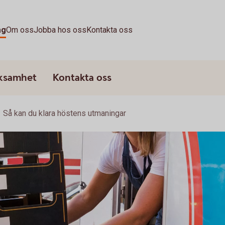
ag
Om oss
Jobba hos oss
Kontakta oss
rksamhet
Kontakta oss
Så kan du klara höstens utmaningar