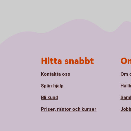
Sidfot
Hitta snabbt
Om
Kontakta oss
Om 
Spärrhjälp
Håll
Bli kund
Sam
Priser, räntor och kurser
Jobb