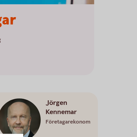
gar
g
Jörgen
Kennemar
Företagarekonom