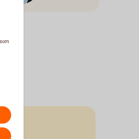
a som