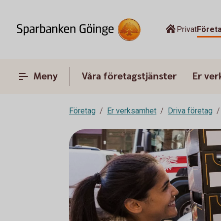
Privat
Föret
Meny
Våra företagstjänster
Er ve
Företag
Er verksamhet
Driva företag