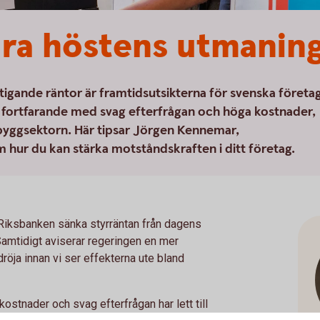
ara höstens utmanin
stigande räntor är framtidsutsikterna för svenska företa
s fortfarande med svag efterfrågan och höga kostnader,
 byggsektorn. Här tipsar Jörgen Kennemar,
ur du kan stärka motståndskraften i ditt företag.
 Riksbanken sänka styrräntan från dagens
. Samtidigt aviserar regeringen en mer
röja innan vi ser effekterna ute bland
stnader och svag efterfrågan har lett till