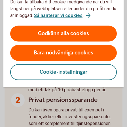
Utrymme för extrainsättning till din
pension?
Du kan ta tillbaka ditt cookie-medgivande när du vill,
längst ner på webbplatsen eller under din profil när du
är inloggad.
Så hanterar vi cookies
.
Godkänn alla cookies
Tre sätt att spara till pension
som företagare
Bara nödvändiga cookies
Tjänstepension via företaget
Cookie-inställningar
Företaget kan göra avdragsgilla
pensionsavsättningar upp till 35 % av lönen,
med ett tak på 10 prisbasbelopp per år.
Privat pensionssparande
Du kan även spara privat, till exempel i
fonder, aktier eller investeringssparkonto,
som ett komplement till tjänstepensionen.