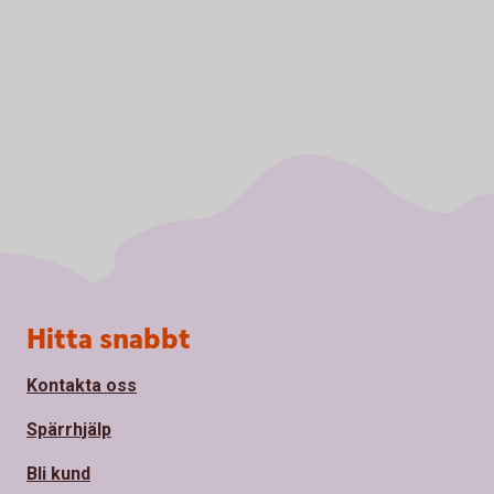
Sidfot
Hitta snabbt
Kontakta oss
Spärrhjälp
Bli kund