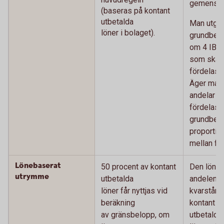
gemensam
(baseras på kontant
utbetalda
Man utgår 
löner i bolaget).
grundbel
om 4 IBB 
som ska
fördelas 
Äger man
andelar i 
fördelas
grundbel
proportion
mellan fö
Lönebaserat
50 procent av kontant
Den löne
utrymme
utbetalda
andelen
löner får nyttjas vid
kvarstår 
beräkning
kontant
av gränsbelopp, om
utbetalda 