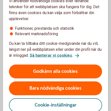
Karenstid
Vi använder nödvändiga cookies eller liknande
Karenstid
Karensperiod på 5
(trädaperiod)
genomgå
tekniker för att webbplatsen ska fungera för dig. Det
kalenderår.
till 4 kale
finns även cookies du kan välja som förbättrar din
Karenstiden påverkar
upplevelse:
hur länge
Funktioner, prestanda och statistik
en andel anses
Relevant marknadsföring
kvalificerad, samt
tillämpning av
Du kan ta tillbaka ditt cookie-medgivande när du vill,
utomståenderegeln
längst ner på webbplatsen eller under din profil när du
och regeln om
är inloggad.
Så hanterar vi cookies
.
samma eller
likartad verksamhet.
Godkänn alla cookies
Syskon som
Syskon (inklusive
Syskon for
närstående
syskons make
vara
och barn) räknas i dag
närståend
Bara nödvändiga cookies
som
närstående. Detta kan
påverka
Cookie-inställningar
bedömningen av om