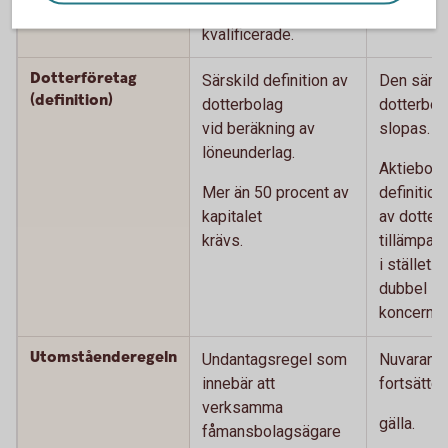
andelarna är
kvalificerade.
Dotterföretag
Särskild definition av
Den särsk
(definition)
dotterbolag
dotterbol
vid beräkning av
slopas.
löneunderlag.
Aktiebol
Mer än 50 procent av
definition
kapitalet
av dotter
krävs.
tillämpas
i stället. 
dubbel
koncerntil
Utomståenderegeln
Undantagsregel som
Nuvarande
innebär att
fortsätter
verksamma
gälla.
fåmansbolagsägare