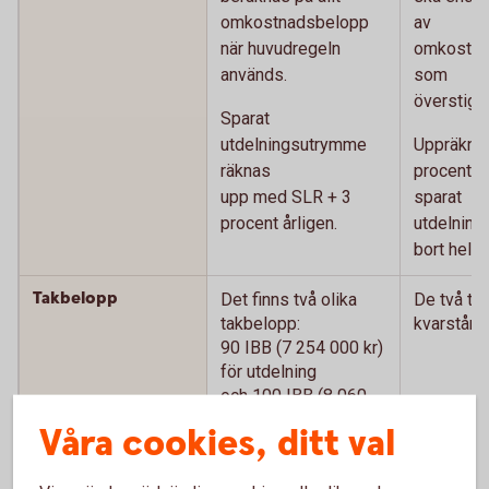
omkostnadsbelopp
av
när huvudregeln
omkostna
används.
som
överstige
Sparat
utdelningsutrymme
Uppräknin
räknas
procent) 
upp med SLR + 3
sparat
procent årligen.
utdelning
bort helt.
Takbelopp
Det finns två olika
De två ta
takbelopp:
kvarstår.
90 IBB (7 254 000 kr)
för utdelning
och 100 IBB (8 060
000 kr) för
Våra cookies, ditt val
kapitalvinst.