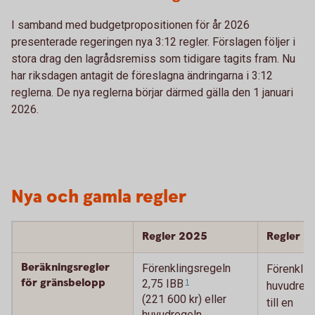
I samband med budgetpropositionen för år 2026
presenterade regeringen nya 3:12 regler. Förslagen följer i
stora drag den lagrådsremiss som tidigare tagits fram. Nu
har riksdagen antagit de föreslagna ändringarna i 3:12
reglerna. De nya reglerna börjar därmed gälla den 1 januari
2026.
Nya och gamla regler
Regler 2025
Regler 2
Beräkningsregler
Förenklingsregeln
Förenklin
för gränsbelopp
2,75
IBB
1
huvudrege
(221 600 kr) eller
till en
huvudregeln