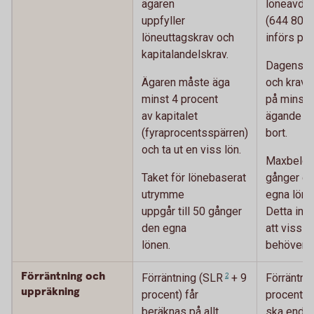
ägaren
löneavdra
uppfyller
(644 800 
löneuttagskrav och
införs per
kapitalandelskrav.
Dagens lö
Ägaren måste äga
och krave
minst 4 procent
på minst 
av kapitalet
ägande t
(fyraprocentsspärren)
bort.
och ta ut en viss lön.
Maxbelop
Taket för lönebaserat
gånger d
utrymme
egna lönen
uppgår till 50 gånger
Detta inn
den egna
att viss l
lönen.
behöver ta
Förräntning och
Förräntning (
SLR
2
+ 9
Förräntni
uppräkning
procent) får
procent)
beräknas på allt
ska endas