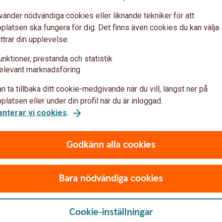
vänder nödvändiga cookies eller liknande tekniker för att
latsen ska fungera för dig. Det finns även cookies du kan välj
ttrar din upplevelse:
unktioner, prestanda och statistik
eringskonto Företag
elevant marknadsföring
n ta tillbaka ditt cookie-medgivande när du vill, längst ner på
ill våra övriga konton. Räntan beräknas dag
latsen eller under din profil när du är inloggad.
nd av ändrade marknadsräntor följer räntan
anterar vi cookies
.
n.
Godkänn alla cookies
Bara nödvändiga cookies
g
Cookie-inställningar