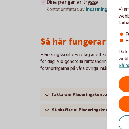
Dina pengar är trygga
Vi an
Kontot omfattas av
insättningsgarantin
webbp
förbä
F
Så här fungerar Plac
R
Du ka
Placeringskonto Företag är ett komplement t
webbp
för dag. Vid generella ränteändringar på gru
Så h
förändringarna på våra övriga inlåningskonto
Fakta om Placeringskonto företag
Så skaffar ni Placeringskonto företa