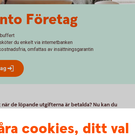
nto Företag
buffert
 sköter du enkelt via internetbanken
r kostnadsfria, omfattas av insättningsgarantin
tag
när de löpande utgifterna är betalda? Nu kan du
i internetbanken.
åra cookies, ditt val