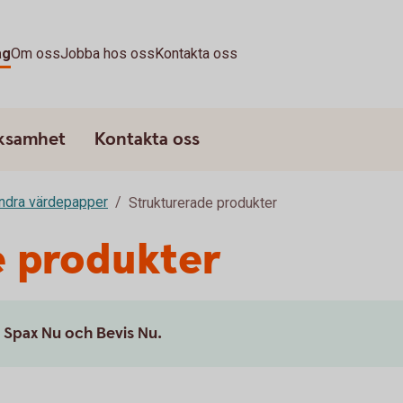
ag
Om oss
Jobba hos oss
Kontakta oss
rksamhet
Kontakta oss
andra värdepapper
Strukturerade produkter
e produkter
a Spax Nu och Bevis Nu.