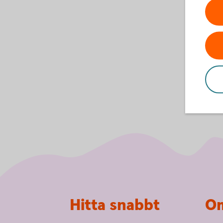
Sidfot
Hitta snabbt
Om