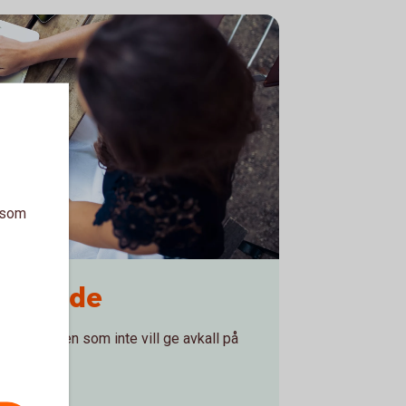
a som
turerade
investeraren som inte vill ge avkall på
dukter