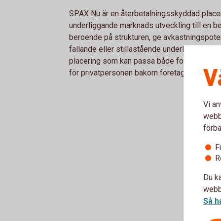
SPAX Nu är en återbetalningsskyddad placer
underliggande marknads utveckling till en be
beroende på strukturen, ge avkastningspoten
fallande eller stillastående underliggande 
placering som kan passa både företaget, in
V
för privatpersonen bakom företaget.
Vi an
webbp
förbä
F
R
Du ka
webbp
Så h