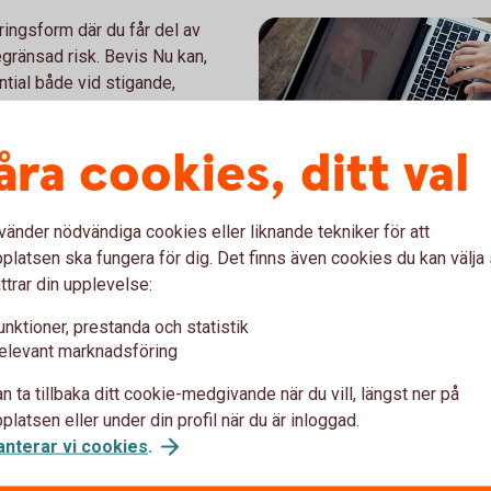
ingsform där du får del av
gränsad risk. Bevis Nu kan,
tial både vid stigande,
marknad. Egenskaper för en
om pensionssparandet eller
åra cookies, ditt val
vänder nödvändiga cookies eller liknande tekniker för att
latsen ska fungera för dig. Det finns även cookies du kan välj
ttrar din upplevelse:
unktioner, prestanda och statistik
486125780
Blogg Struk
elevant marknadsföring
n ta tillbaka ditt cookie-medgivande när du vill, längst ner på
Bloggen för den försiktige 
latsen eller under din profil när du är inloggad.
möjligheten.
anterar vi cookies
.
Blogg Strukturerade
pro