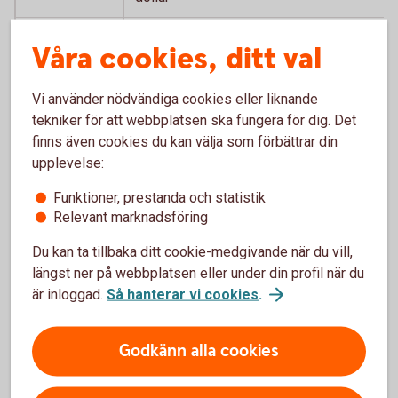
Storbritannien
Brittiskt pund
GBP
12,7210
Våra cookies, ditt val
Sydafrika
Sydafrikansk
ZAR
0,5798
rand
Vi använder nödvändiga cookies eller liknande
tekniker för att webbplatsen ska fungera för dig. Det
Thailand
Thailänsk bath
THB
0,2837
finns även cookies du kan välja som förbättrar din
upplevelse:
Tjeckien
Tjeckisk krona
CZK
0,4473
Funktioner, prestanda och statistik
Turkiet
Turkisk lira
TRY
0,1956
Relevant marknadsföring
Du kan ta tillbaka ditt cookie-medgivande när du vill,
Ungern
Ungersk forint
HUF
0,0297
längst ner på webbplatsen eller under din profil när du
är inloggad.
Så hanterar vi cookies
.
USA
Amerikansk
USD
9,4348
dollar
Godkänn alla cookies