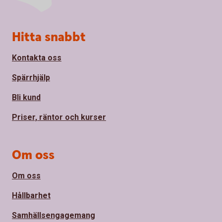
Sidfot
Hitta snabbt
Kontakta oss
Spärrhjälp
Bli kund
Priser, räntor och kurser
Om oss
Om oss
Hållbarhet
Samhällsengagemang