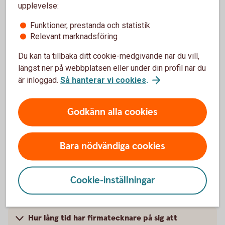
upplevelse:
Funktioner, prestanda och statistik
Relevant marknadsföring
Vanliga frågor och svar
Du kan ta tillbaka ditt cookie-medgivande när du vill,
längst ner på webbplatsen eller under din profil när du
Jag kan inte göra det jag ska i internetbanken
är inloggad.
Så hanterar vi cookies
.
Vad betyder de olika statusarna i översikten
Godkänn alla cookies
Användare i internetbanken?
Varför får jag felmeddelande när jag försöker
Bara nödvändiga cookies
lägga till en ny användare?
Cookie-inställningar
Hur slutsignerar firmatecknaren avtalet för den
nya användaren?
Hur lång tid har firmatecknare på sig att