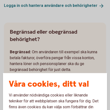
Logga in och hantera användare och
behörigheter
Begränsad eller obegränsad
behörighet?
Begränsad:
Om användaren till exempel ska kunna
betala fakturor, överföra pengar från vissa konton,
hantera löner och pensionsplaner ska du ge
begränsad behörighet för just detta.
Våra cookies, ditt val
Obegränsad:
Du kan ge användaren obegränsad
behörighet vilket innebär att användaren får full
tillgång till alla nuvarande och framtida konton, avtal
Vi använder nödvändiga cookies eller liknande
och ingående tjänster i internetbanken.
tekniker för att webbplatsen ska fungera för dig. Det
finns även cookies du kan välja som förbättrar din