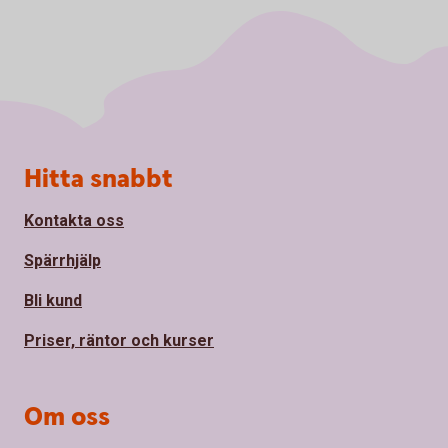
Sidfot
Hitta snabbt
Kontakta oss
Spärrhjälp
Bli kund
Priser, räntor och kurser
Om oss