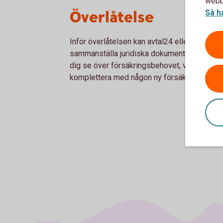
webbp
Överlåtelse
Så h
Inför överlåtelsen kan avtal24 eller Familjens
sammanställa juridiska dokument och ge juri
dig se över försäkringsbehovet, vilka försäkr
komplettera med någon ny försäkring.