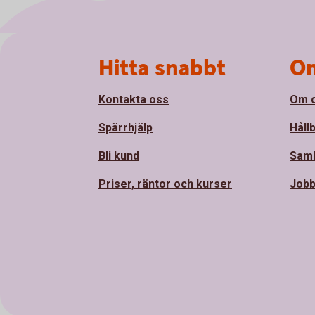
Sidfot
Hitta snabbt
Om
Kontakta oss
Om 
Spärrhjälp
Håll
Bli kund
Sam
Priser, räntor och kurser
Jobb