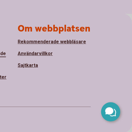
Om webbplatsen
Rekommenderade webbläsare
nde
Användarvillkor
Sajtkarta
ter