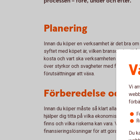
processen – före, under och efter.
Planering
Innan du köper en verksamhet är det bra om du
syftet med köpet är, vilken bransch du vill f
kosta och vart ska verksamheten ligga. Dess
V
över styrkor och svagheter med företaget oc
förutsättningar att växa.
Vi an
Förberedelse och an
webbp
förbä
Innan du köper måste så klart alla frågor krin
F
hjälper dig titta på vilka ekonomiska föruts
R
finns och vilka riskerna kan vara. Vi hjälper 
finansieringslösningar för att göra köpet möjl
Du ka