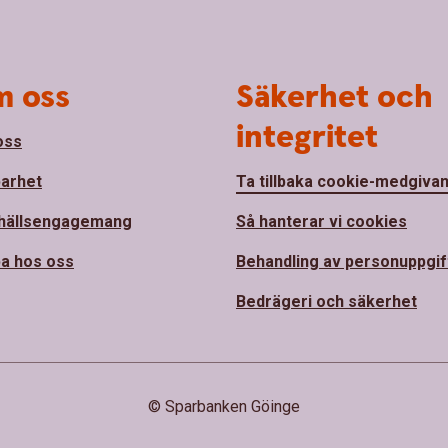
 oss
Säkerhet och
integritet
oss
barhet
Ta tillbaka cookie-medgiva
hällsengagemang
Så hanterar vi cookies
a hos oss
Behandling av personuppgif
Bedrägeri och säkerhet
© Sparbanken Göinge