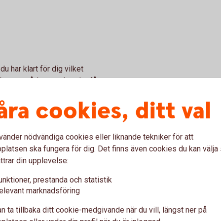
 har klart för dig vilket
okusera på, hur mycket det får
utom kan det vara bra att se
åra cookies, ditt val
h vad det finns för
vänder nödvändiga cookies eller liknande tekniker för att
alys
latsen ska fungera för dig. Det finns även cookies du kan välj
ttrar din upplevelse:
g finansiering vara lösta. Vi
unktioner, prestanda och statistik
ättningar och möjligheter som
elevant marknadsföring
även till med eventuella
igt.
n ta tillbaka ditt cookie-medgivande när du vill, längst ner på