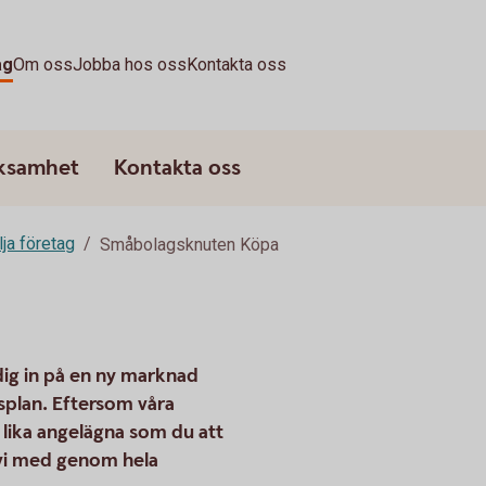
ag
Om oss
Jobba hos oss
Kontakta oss
rksamhet
Kontakta oss
lja företag
Småbolagsknuten Köpa
 dig in på en ny marknad
ärsplan. Eftersom våra
i lika angelägna som du att
r vi med genom hela