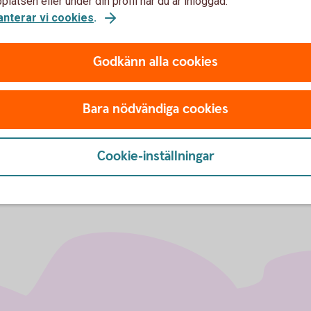
latsen eller under din profil när du är inloggad.
anterar vi cookies
.
 Jurist hjälpa till med att
Godkänn alla cookies
diska råd. Dessutom hjälper vi
ingar finns och ifall du måste
Bara nödvändiga cookies
Cookie-inställningar