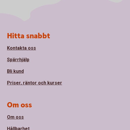
Sidfot
Hitta snabbt
Kontakta oss
Spärrhjälp
Bli kund
Priser, räntor och kurser
Om oss
Om oss
Hållbarhet