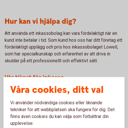
Hur kan vi hjälpa dig?
Att använda ett inkassobolag kan vara fördelaktigt när en
kund inte betalar i tid. Som kund hos oss har ditt företag ett
fördelaktigt upplägg och pris hos inkassobolaget Lowell,
som har specialkunskap och erfarenhet av att driva in
skulder på ett professionellt och effektivt sätt.
Vår tjänst för inkasso
Våra cookies, ditt val
Tjänsten omfattar hela inkassoprocessen, från
betalningspåminnelser och inkasso till rättsliga åtgärder
och efterbevakning av avskrivna fordringar.
Vi använder nödvändiga cookies eller liknande
Med hjälp av individuella lösningar som passar kunden
tekniker för att webbplatsen ska fungera för dig. Det
betalas fakturorna snabbare.
finns även cookies du kan välja som förbättrar din
Med ett enkelt webbverktyg får du och ditt företag
upplevelse:
tillgång till rapporter på detaljnivå och kan