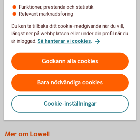
ha direktkontakt med en rådgivare om du behöver hjälp.
Funktioner, prestanda och statistik
Relevant marknadsföring
Du kan ta tillbaka ditt cookie-medgivande när du vill,
längst ner på webbplatsen eller under din profil när du
Erbjudande till dig som är kund
är inloggad.
Så hanterar vi cookies
.
hos oss
Godkänn alla cookies
Ingen årsavgift
Ingen provision på Normalinkasso
25 % på Efterbevakning
Bara nödvändiga cookies
Cookie-inställningar
Så här fungerar Inkasso
Mer om Lowell