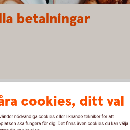
lla betalningar
åra cookies, ditt val
är det viktigt att känna sig trygg med
 på kontot är det snabbaste och säkraste sättet att ta
vänder nödvändiga cookies eller liknande tekniker för att
latsen ska fungera för dig. Det finns även cookies du kan välj