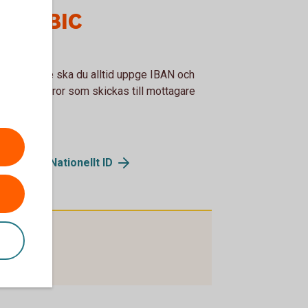
AN - BIC
företagare ska du alltid uppge IBAN och
på de fakturor som skickas till mottagare
m EU/EES.
 och BIC/Nationellt ID