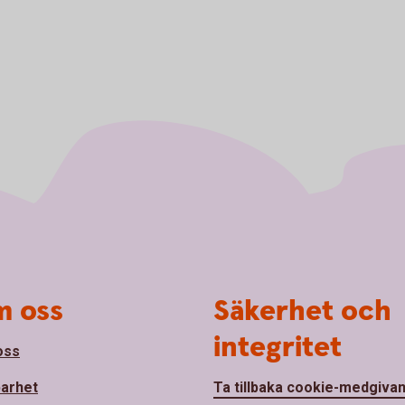
 oss
Säkerhet och
integritet
oss
barhet
Ta tillbaka cookie-medgiva