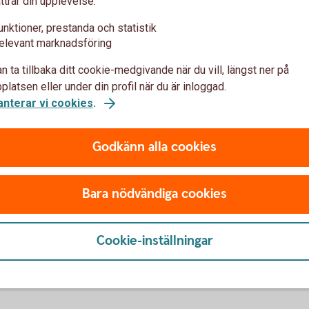
ttrar din upplevelse:
IB
lningar
unktioner, prestanda och statistik
elevant marknadsföring
n ta tillbaka ditt cookie-medgivande när du vill, längst ner på
Som 
latsen eller under din profil när du är inloggad.
BIC 
anterar vi cookies
.
ino
Godkänn alla cookies
IBAN
Bara nödvändiga cookies
u först godkänna cookies för Funktioner, prestanda och statistik.
Cookie-inställningar