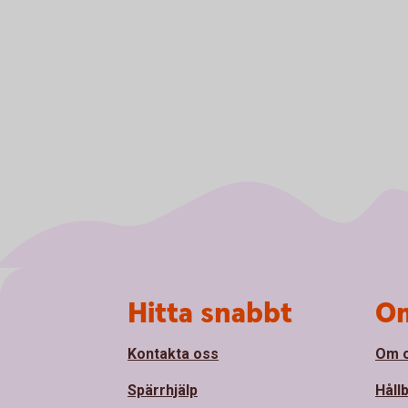
Sidfot
Hitta snabbt
Om
Kontakta oss
Om 
Spärrhjälp
Håll