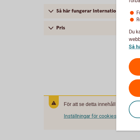
förbä
Så här fungerar Internationella beta
F
R
Pris
Du ka
webbp
Så h
För att se detta innehåll behöver d
Inställningar för cookies