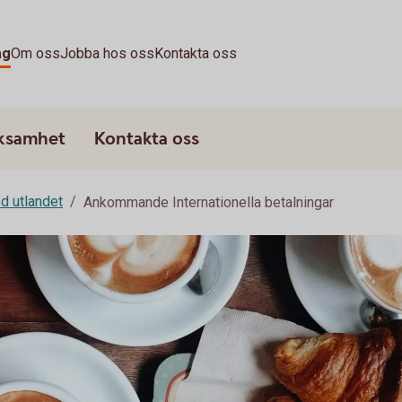
ag
Om oss
Jobba hos oss
Kontakta oss
rksamhet
Kontakta oss
d utlandet
Ankommande Internationella betalningar