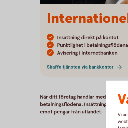
Internatione
Insättning direkt på kontot
Punktlighet i betalningsflödena
Avisering i Internetbanken
Skaffa tjänsten via bankkontor
V
När ditt företag handlar med utlandet 
betalningsflödena. Insättningar direkt
emot pengar från utlandet.
Vi an
webbp