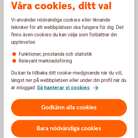
Våra cookies, ditt val
Välj e-faktura i menyn
Välj Lägg till mottagare
Vi använder nödvändiga cookies eller liknande
Sök på Betalkort Företag, och välj sedan kortet
tekniker för att webbplatsen ska fungera för dig. Det
Du länkas till Entercards webbplats
finns även cookies du kan välja som förbättrar din
Tryck på Anmäl
upplevelse:
Funktioner, prestanda och statistik
Betalkort Företag - privat
Relevant marknadsföring
betalningsansvar
Du kan ta tillbaka ditt cookie-medgivande när du vill,
längst ner på webbplatsen eller under din profil när du
är inloggad.
Så hanterar vi cookies
.
e-faktura
För att ansluta ett Betalkort Företag (med privat
Godkänn alla cookies
betalningsansvar) till e-faktura, loggar du som
kortinnehavare in i din internetbank och anmäler dig där.
Bara nödvändiga cookies