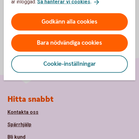
är inloggad.
Så hanterar vi cookies
.
Godkänn alla cookies
Bara nödvändiga cookies
Cookie-inställningar
Sidfot
Hitta snabbt
Kontakta oss
Spärrhjälp
Bli kund