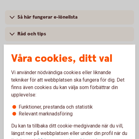
Så här fungerar e-lönelista
Råd och tips
Pris
Våra cookies, ditt val
Vi använder nödvändiga cookies eller liknande
tekniker för att webbplatsen ska fungera för dig. Det
finns även cookies du kan välja som förbättrar din
upplevelse:
För att se detta innehåll behöver du först
Funktioner, prestanda och statistik
godkänna cookies för Funktioner, prestanda
Relevant marknadsföring
och statistik.
Du kan ta tillbaka ditt cookie-medgivande när du vill,
Inställningar för cookies
längst ner på webbplatsen eller under din profil när du