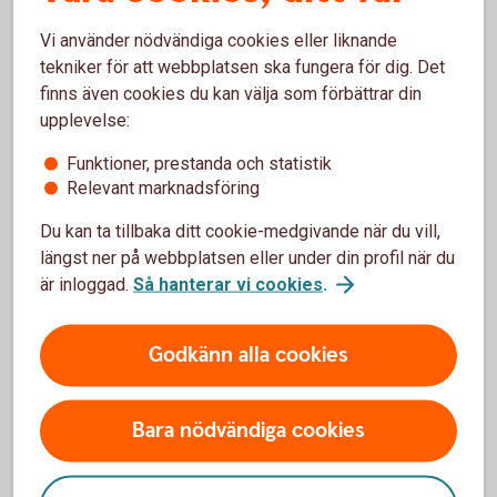
Vi använder nödvändiga cookies eller liknande
Hantera er ekonomi på ett
tekniker för att webbplatsen ska fungera för dig. Det
finns även cookies du kan välja som förbättrar din
enkelt,
snabbt
och
säkert
upplevelse:
sätt med bankintegration.
Funktioner, prestanda och statistik
Relevant marknadsföring
Du kan ta tillbaka ditt cookie-medgivande när du vill,
längst ner på webbplatsen eller under din profil när du
är inloggad.
Så hanterar vi cookies
.
Godkänn alla cookies
Bokio
Bara nödvändiga cookies