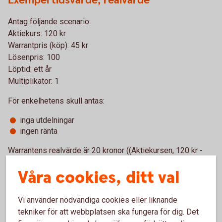
Exempel tidsvärde, realvärde
Antag följande scenario:
Aktiekurs: 120 kr
Warrantpris (köp): 45 kr
Lösenpris: 100
Löptid: ett år
Multiplikator: 1
För enkelhetens skull antas:
inga utdelningar
ingen ränta
Warrantens realvärde är 20 kronor ((Aktiekursen, 120 kr -
Lösenpriset, 100) × Multiplikator, 1).
Våra cookies, ditt val
Löptiden i exemplet var dock ett år och warrantpriset är
noterat till 45 kr. Det överskjutande värdet på warranten är
Vi använder nödvändiga cookies eller liknande
tidsvärdet, alltså 25 kronor (warrantpriset, 45 kr - realvärdet,
tekniker för att webbplatsen ska fungera för dig. Det
20 kr).