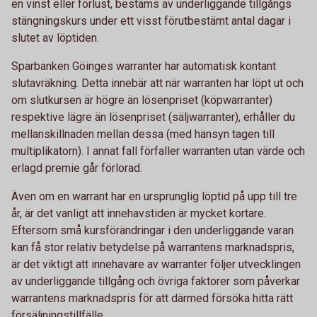
en vinst eller förlust, bestäms av underliggande tillgångs
stängningskurs under ett visst förutbestämt antal dagar i
slutet av löptiden.
Sparbanken Göinges warranter har automatisk kontant
slutavräkning. Detta innebär att när warranten har löpt ut och
om slutkursen är högre än lösenpriset (köpwarranter)
respektive lägre än lösenpriset (säljwarranter), erhåller du
mellanskillnaden mellan dessa (med hänsyn tagen till
multiplikatorn). I annat fall förfaller warranten utan värde och
erlagd premie går förlorad.
Även om en warrant har en ursprunglig löptid på upp till tre
år, är det vanligt att innehavstiden är mycket kortare.
Eftersom små kursförändringar i den underliggande varan
kan få stor relativ betydelse på warrantens marknadspris,
är det viktigt att innehavare av warranter följer utvecklingen
av underliggande tillgång och övriga faktorer som påverkar
warrantens marknadspris för att därmed försöka hitta rätt
försäljningstillfälle.