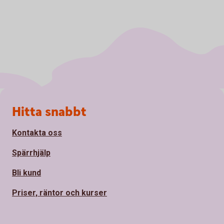
Sidfot
Hitta snabbt
Kontakta oss
Spärrhjälp
Bli kund
Priser, räntor och kurser