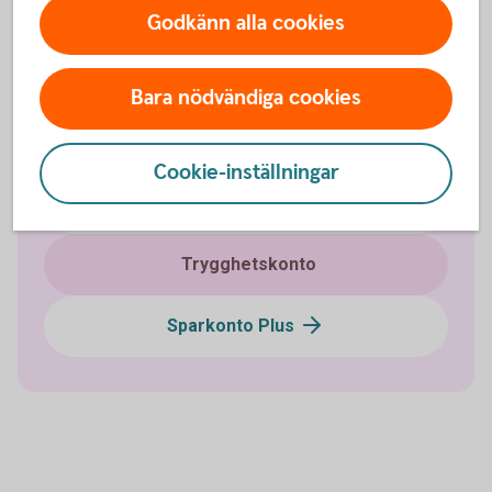
Fasträntekonto
Godkänn alla cookies
e-sparkonto
Bara nödvändiga cookies
Framtidskonto
Cookie-inställningar
Skogskonto
Trygghetskonto
Sparkonto Plus