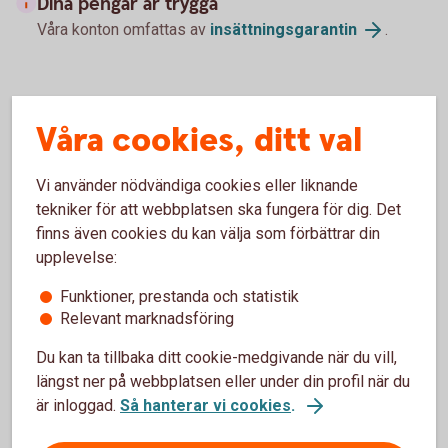
Dina pengar är trygga
Våra konton omfattas av
insättningsgarantin
.
Så här fungerar ditt Trygghetskonto
Våra cookies, ditt val
Hur mycket ränta får jag?
Vi använder nödvändiga cookies eller liknande
tekniker för att webbplatsen ska fungera för dig. Det
Särskilda villkor för Trygghetskonto
finns även cookies du kan välja som förbättrar din
upplevelse:
Villkor inlåning
Funktioner, prestanda och statistik
Relevant marknadsföring
Du kan ta tillbaka ditt cookie-medgivande när du vill,
längst ner på webbplatsen eller under din profil när du
Sparkonton
är inloggad.
Så hanterar vi cookies
.