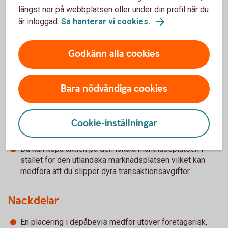
först när depåbeviset säljs och påverkas även av
längst ner på webbplatsen eller under din profil när du
valutakursen. En värdestegring kan minska eller till och med
är inloggad.
Så hanterar vi cookies
.
bli negativ om valutakursen har gått ned kraftigt sedan
depåbeviset köptes.
Godkänn alla cookies
För- och nackdelar med depåbevis
Bara nödvändiga cookies
Cookie-inställningar
Fördelar
Du kan köpa aktien på den lokala marknadsplatsen i
stället för den utländska marknadsplatsen vilket kan
medföra att du slipper dyra transaktionsavgifter.
Nackdelar
En placering i depåbevis medför utöver företagsrisk,