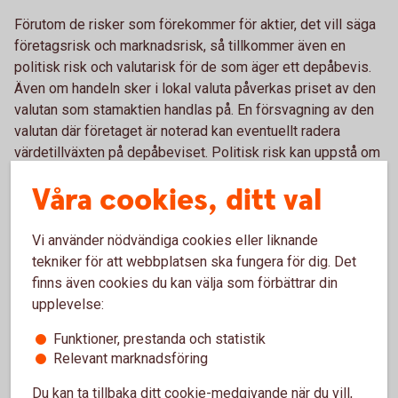
Förutom de risker som förekommer för aktier, det vill säga
företagsrisk och marknadsrisk, så tillkommer även en
politisk risk och valutarisk för de som äger ett depåbevis.
Även om handeln sker i lokal valuta påverkas priset av den
valutan som stamaktien handlas på. En försvagning av den
valutan där företaget är noterad kan eventuellt radera
värdetillväxten på depåbeviset. Politisk risk kan uppstå om
till exempel landet sanktioneras och handeln stoppas med
Våra cookies, ditt val
aktien. Även andra politiska beslut i landet som företaget är
verksamt i kan påverka dess framtida avkastning.
Vi använder nödvändiga cookies eller liknande
tekniker för att webbplatsen ska fungera för dig. Det
finns även cookies du kan välja som förbättrar din
Vad påverkar avkastningen?
upplevelse:
Avkastningen består av tre delar på ett depåbevis.
Funktioner, prestanda och statistik
Aktieutdelning, värdestegring och valutakursens utveckling.
Relevant marknadsföring
Utdelning bestäms på den årliga bolagsstämman och
betalas ut under året. Värdestegringens avkastning uppstår
Du kan ta tillbaka ditt cookie-medgivande när du vill,