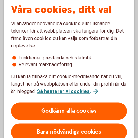
Våra cookies, ditt val
Varför har ni inte visat mina kostnader tidigare?
Vi använder nödvändiga cookies eller liknande
Varför skiljer sig kostnaderna i den här
tekniker för att webbplatsen ska fungera för dig. Det
sammanställningen jämfört med årsbeskedet för
finns även cookies du kan välja som förbättrar din
fonder eller försäkringar? Varför räknar ni inte
upplevelse:
på samma sätt?
Funktioner, prestanda och statistik
Relevant marknadsföring
Hur har jag betalat de här avgifterna som står i
rapporten?
Du kan ta tillbaka ditt cookie-medgivande när du vill,
längst ner på webbplatsen eller under din profil när du
När betalade jag kostnaderna för fonderna?
är inloggad.
Så hanterar vi cookies
.
Vad är det för skillnad på en ”kostnad” och en
Godkänn alla cookies
”avgift”? Är inte allt bara ”kostnader”?
Bara nödvändiga cookies