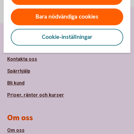
Bara nödvändiga cookies
Cookie-inställningar
Sidfot
Hitta snabbt
Kontakta oss
Spärrhjälp
Bli kund
Priser, räntor och kurser
Om oss
Om oss