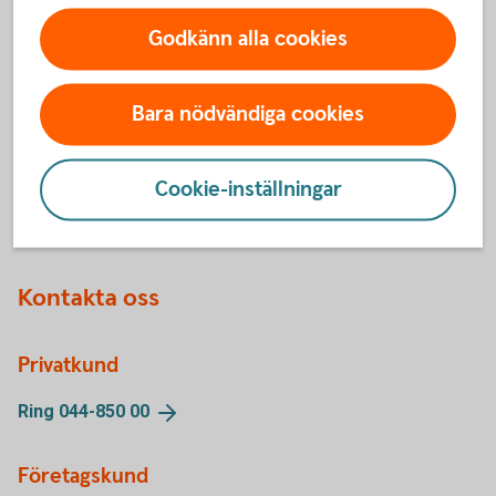
Godkänn alla cookies
Bara nödvändiga cookies
Swedbank bloggar
Följ våra bloggare inom
Swedbank
Cookie-inställningar
Kontakta oss
Privatkund
Ring 044-850
00
Företagskund