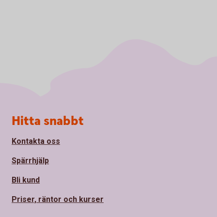
Sidfot
Hitta snabbt
Kontakta oss
Spärrhjälp
Bli kund
Priser, räntor och kurser