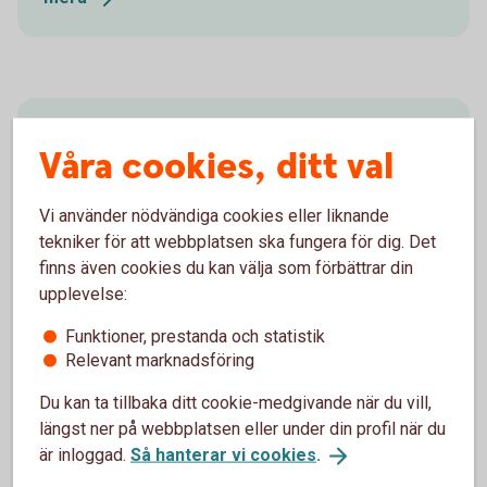
Aktiellt
Våra cookies, ditt val
Dagliga bolagsanalyser, börskommentarer,
aktierekommendationer, förvaltarkommentarer och
Vi använder nödvändiga cookies eller liknande
tips runt pension och privatekonomi.
tekniker för att webbplatsen ska fungera för dig. Det
finns även cookies du kan välja som förbättrar din
Aktiellt
(swedbank-aktiellt.se)
upplevelse:
Funktioner, prestanda och statistik
Relevant marknadsföring
Klimatranking
Du kan ta tillbaka ditt cookie-medgivande när du vill,
längst ner på webbplatsen eller under din profil när du
är inloggad.
Så hanterar vi cookies
.
Frågor och
svar
Climetrics
bolagsranking