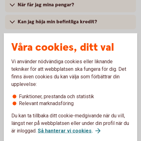
När får jag mina pengar?
Kan jag höja min befintliga kredit?
Våra cookies, ditt val
Pris och ränta Medlemskontokredit
Vi använder nödvändiga cookies eller liknande
tekniker för att webbplatsen ska fungera för dig. Det
Ränta
finns även cookies du kan välja som förbättrar din
9,45 % (senaste ränteändring 2025-10-03). Räntan är
upplevelse:
rörlig.
Funktioner, prestanda och statistik
Relevant marknadsföring
Lånebelopp
Du kan ta tillbaka ditt cookie-medgivande när du vill,
10 000 - 50 000 kr
längst ner på webbplatsen eller under din profil när du
är inloggad.
Så hanterar vi cookies
.
Återbetalningstid
1