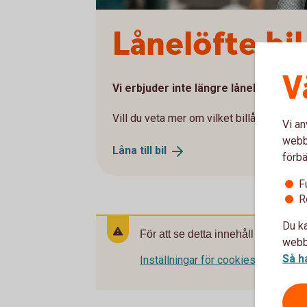
Lånelöfte bil
V
Vi erbjuder inte längre lånelöften till 
Vill du veta mer om vilket billån som pas
Vi an
webbp
Låna till
bil
förbä
F
R
Du ka
För att se detta innehåll behöver d
webbp
Så h
Inställningar för cookies