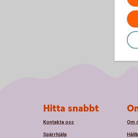
Sidfot
Hitta snabbt
Om
Kontakta oss
Om 
Spärrhjälp
Håll