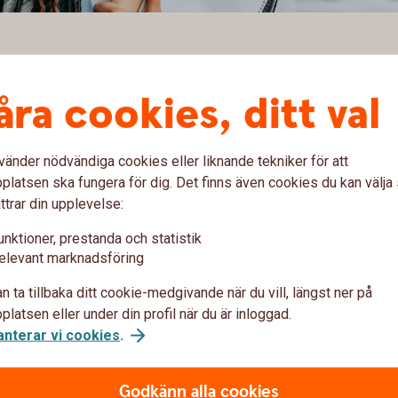
åra cookies, ditt val
bilköp.
sar dig bäst? Hos oss kan du låna till bil som du köper hos bilha
vänder nödvändiga cookies eller liknande tekniker för att
latsen ska fungera för dig. Det finns även cookies du kan välj
ttrar din upplevelse:
unktioner, prestanda och statistik
elevant marknadsföring
n ta tillbaka ditt cookie-medgivande när du vill, längst ner på
u först godkänna cookies för Funktioner, prestanda och statistik.
latsen eller under din profil när du är inloggad.
anterar vi cookies
.
Godkänn alla cookies