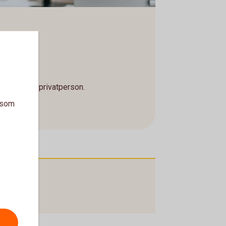
ndlare eller privatperson.
a som