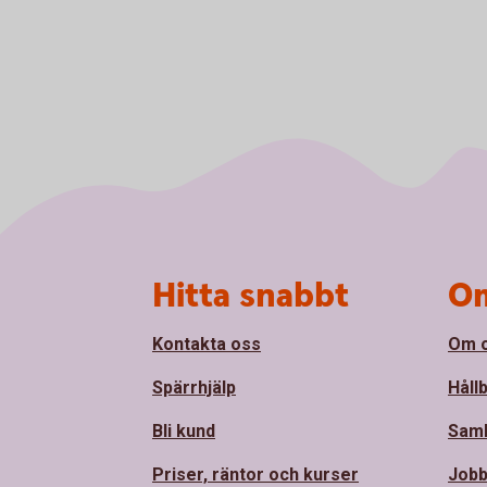
Sidfot
Hitta snabbt
Om
Kontakta oss
Om 
Spärrhjälp
Håll
Bli kund
Sam
Priser, räntor och kurser
Jobb