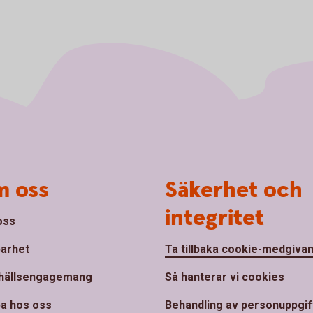
 oss
Säkerhet och
integritet
oss
barhet
Ta tillbaka cookie-medgiva
hällsengagemang
Så hanterar vi cookies
a hos oss
Behandling av personuppgif