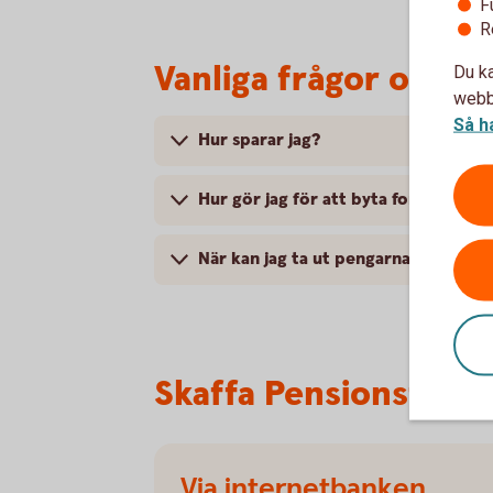
F
R
Vanliga frågor och s
Du ka
webbp
Så h
Hur sparar jag?
Hur gör jag för att byta fonder och
När kan jag ta ut pengarna?
Skaffa Pensionsförs
Via internetbanken