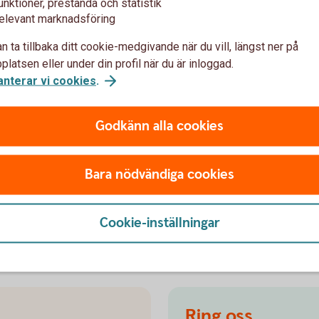
unktioner, prestanda och statistik
elevant marknadsföring
var
n ta tillbaka ditt cookie-medgivande när du vill, längst ner på
latsen eller under din profil när du är inloggad.
anterar vi cookies
.
Godkänn alla cookies
 se värdeutvecklingen i sparandet?
Bara nödvändiga cookies
Cookie-inställningar
äkring med fonder
Ring oss