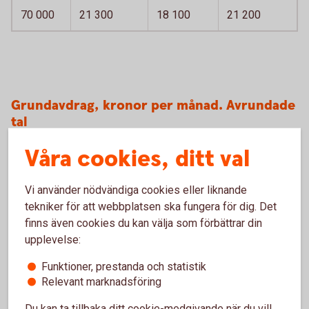
70 000
21 300
18 100
21 200
Grundavdrag, kronor per månad. Avrundade
tal
Inkomst
Om vid årets ingång
Om vid årets
Våra cookies, ditt val
inte fyllt 66 år
ingång fyllt 66 år
Vi använder nödvändiga cookies eller liknande
20 000
3 300
10 100
tekniker för att webbplatsen ska fungera för dig. Det
finns även cookies du kan välja som förbättrar din
30 000
2 300
12 600
upplevelse:
50 000
1 400
14 900
Funktioner, prestanda och statistik
Relevant marknadsföring
70 000
1 400
9 800
Du kan ta tillbaka ditt cookie-medgivande när du vill,