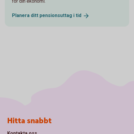
för din ekonomi.
Planera ditt pensionsuttag i
tid
Sidfot
Hitta snabbt
Kontakta oss