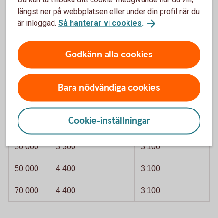
längst ner på webbplatsen eller under din profil när du
är inloggad.
Så hanterar vi cookies
.
Godkänn alla cookies
Jobbskatteavdrag, kronor per månad och
om inkomst är från arbete. Avrundade tal
Bara nödvändiga cookies
Inkomst
Om vid årets ingång
Om vid årets
inte fyllt 66 år
ingång fyllt 66 år
Cookie-inställningar
20 000
2 200
2 700
30 000
3 300
3 100
50 000
4 400
3 100
70 000
4 400
3 100