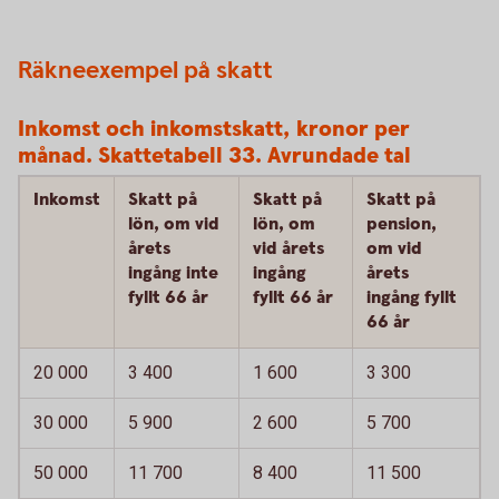
Räkneexempel på skatt
Inkomst och inkomstskatt, kronor per
månad. Skattetabell 33. Avrundade tal
Inkomst
Skatt på
Skatt på
Skatt på
lön, om vid
lön, om
pension,
årets
vid årets
om vid
ingång inte
ingång
årets
fyllt 66 år
fyllt 66 år
ingång fyllt
66 år
20 000
3 400
1 600
3 300
30 000
5 900
2 600
5 700
50 000
11 700
8 400
11 500