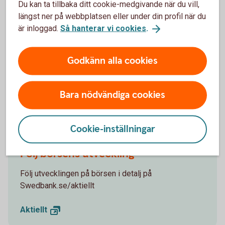
Madelén Falkenhäll
Du kan ta tillbaka ditt cookie-medgivande när du vill,
Ekonom för Finansiell hälsa
längst ner på webbplatsen eller under din profil när du
är inloggad.
Så hanterar vi cookies
.
Godkänn alla cookies
Investeringar innebär en risk. Fonder med riskklass 5-7
kan öka och minska kraftigt i värde. Faktablad,
informationsbroschyr och information om dina
Bara nödvändiga cookies
rättigheter finns på
swedbankrobur.
se
.
Cookie-inställningar
Följ börsens utveckling
Följ utvecklingen på börsen i detalj på
Swedbank.se/aktiellt
Aktiellt