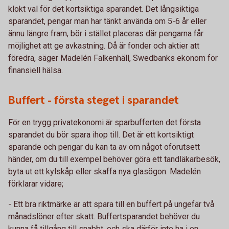
klokt val för det kortsiktiga sparandet. Det långsiktiga
sparandet, pengar man har tänkt använda om 5-6 år eller
ännu längre fram, bör i stället placeras där pengarna får
möjlighet att ge avkastning. Då är fonder och aktier att
föredra, säger Madelén Falkenhäll, Swedbanks ekonom för
finansiell hälsa.
Buffert - första steget i sparandet
För en trygg privatekonomi är sparbufferten det första
sparandet du bör spara ihop till. Det är ett kortsiktigt
sparande och pengar du kan ta av om något oförutsett
händer, om du till exempel behöver göra ett tandläkarbesök,
byta ut ett kylskåp eller skaffa nya glasögon. Madelén
förklarar vidare;
- Ett bra riktmärke är att spara till en buffert på ungefär två
månadslöner efter skatt. Buffertsparandet behöver du
kunna få tillgång till snabbt, och ska därför inte ha i en