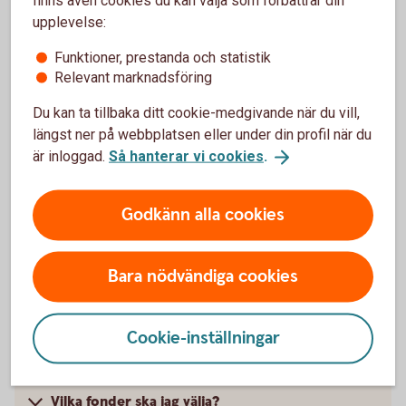
finns även cookies du kan välja som förbättrar din
sker samma sak även för värdet av fonden. Men i och
upplevelse:
med att en fond placerar i många olika aktier så sprids
Funktioner, prestanda och statistik
risken.
Relevant marknadsföring
Det är enkelt
Du kan ta tillbaka ditt cookie-medgivande när du vill,
Det är enkelt att börja spara i fonder och kräver inga
längst ner på webbplatsen eller under din profil när du
stora summor – minsta belopp är 100 kronor.
är inloggad.
Så hanterar vi cookies
.
Logga in och börja
månadsspara
Godkänn alla cookies
Frågor och svar om att
Bara nödvändiga cookies
månadsspara i fonder
Cookie-inställningar
Hur öppnar jag ett månadssparande?
Vilka fonder ska jag välja?