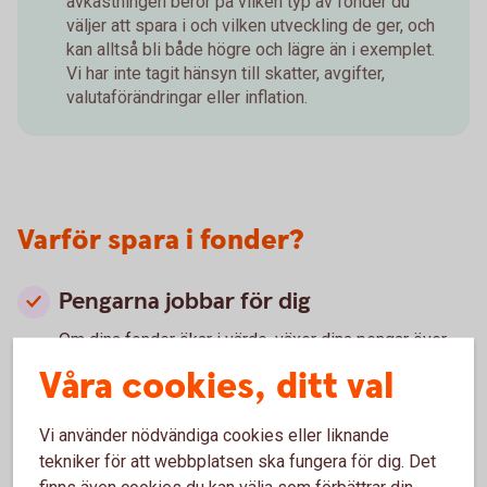
avkastningen beror på vilken typ av fonder du
väljer att spara i och vilken utveckling de ger, och
kan alltså bli både högre och lägre än i exemplet.
Vi har inte tagit hänsyn till skatter, avgifter,
valutaförändringar eller inflation.
Varför spara i fonder?
Pengarna jobbar för dig
Om dina fonder ökar i värde, växer dina pengar över
tid snabbare och snabbare. Detta är tack vare ränta på
Våra cookies, ditt val
ränta-effekten.
Ränta på ränta – vad är
det?
Vi använder nödvändiga cookies eller liknande
Du sprider risken
tekniker för att webbplatsen ska fungera för dig. Det
När aktierna i fonden ökar eller minskar i värde, så