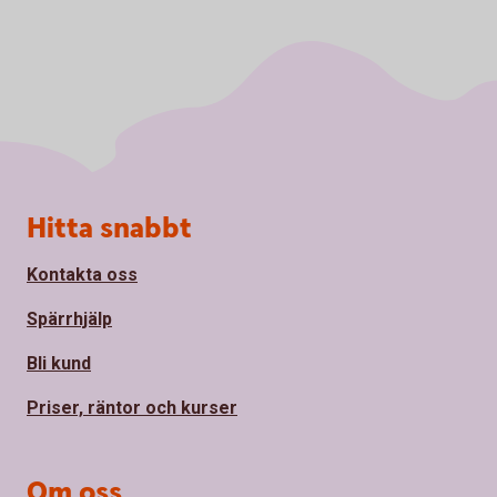
Sidfot
Hitta snabbt
Kontakta oss
Spärrhjälp
Bli kund
Priser, räntor och kurser
Om oss