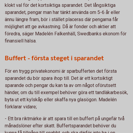
klokt val för det kortsiktiga sparandet. Det långsiktiga
sparandet, pengar man har tänkt använda om 5-6 år eller
ännu längre fram, bör i stället placeras där pengarna får
möjlighet att ge avkastning. Då är fonder och aktier att
föredra, säger Madelén Falkenhäll, Swedbanks ekonom för
finansiell hälsa.
Buffert - första steget i sparandet
För en trygg privatekonomi är sparbufferten det första
sparandet du bör spara ihop till. Det är ett kortsiktigt
sparande och pengar du kan ta av om något oförutsett
händer, om du till exempel behöver göra ett tandläkarbesök,
byta ut ett kylskåp eller skaffa nya glasögon. Madelén
förklarar vidare;
- Ett bra riktmärke är att spara till en buffert på ungefär två
månadslöner efter skatt. Buffertsparandet behöver du
kunna få tillgång till snabbt, och ska därför inte ha i en