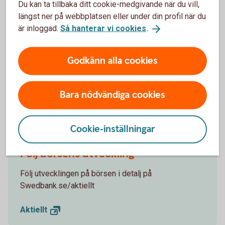
Madelén Falkenhäll
Du kan ta tillbaka ditt cookie-medgivande när du vill,
Ekonom för Finansiell hälsa
längst ner på webbplatsen eller under din profil när du
är inloggad.
Så hanterar vi cookies
.
Godkänn alla cookies
Investeringar innebär en risk. Fonder med riskklass 5-7
kan öka och minska kraftigt i värde. Faktablad,
informationsbroschyr och information om dina
Bara nödvändiga cookies
rättigheter finns på
swedbankrobur.
se
.
Cookie-inställningar
Följ börsens utveckling
Följ utvecklingen på börsen i detalj på
Swedbank.se/aktiellt
Aktiellt