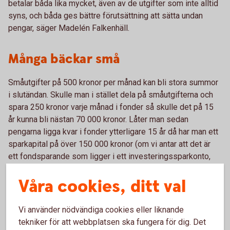
betalar båda lika mycket, även av de utgifter som inte alltid
syns, och båda ges bättre förutsättning att sätta undan
pengar, säger Madelén Falkenhäll.
Många bäckar små
Småutgifter på 500 kronor per månad kan bli stora summor
i slutändan. Skulle man i stället dela på småutgifterna och
spara 250 kronor varje månad i fonder så skulle det på 15
år kunna bli nästan 70 000 kronor. Låter man sedan
pengarna ligga kvar i fonder ytterligare 15 år då har man ett
sparkapital på över 150 000 kronor (om vi antar att det är
ett fondsparande som ligger i ett investeringssparkonto,
med real avkastning på sex procent, efter skatt och
Våra cookies, ditt val
avgifter. Bara av att dela på småutgifterna.
Vi använder nödvändiga cookies eller liknande
Jämställt sparande under
tekniker för att webbplatsen ska fungera för dig. Det