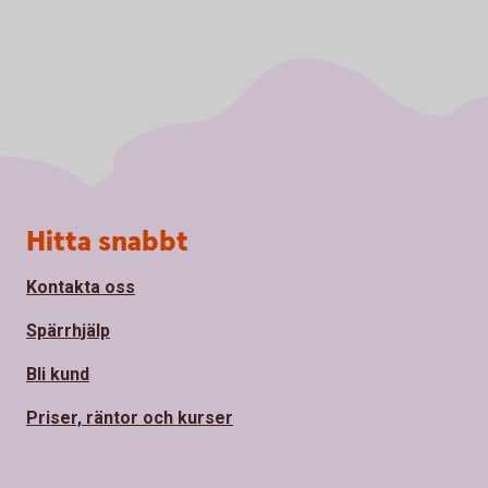
Sidfot
Hitta snabbt
Kontakta oss
Spärrhjälp
Bli kund
Priser, räntor och kurser