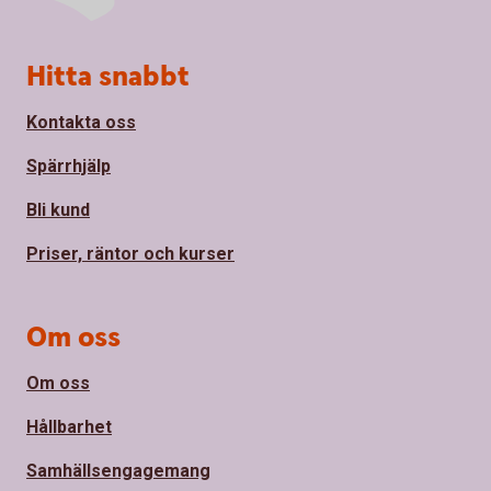
Sidfot
Hitta snabbt
Kontakta oss
Spärrhjälp
Bli kund
Priser, räntor och kurser
Om oss
Om oss
Hållbarhet
Samhällsengagemang