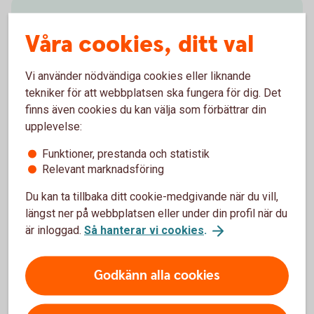
Ladda ner vår app
Våra cookies, ditt val
Har du inte appen? Ladda ner den till din mobil här:
Vi använder nödvändiga cookies eller liknande
Ladda ner vår app från Google
Play
tekniker för att webbplatsen ska fungera för dig. Det
Ladda ner vår app från App
Store
finns även cookies du kan välja som förbättrar din
upplevelse:
Funktioner, prestanda och statistik
Relevant marknadsföring
Öppettider telefon
Du kan ta tillbaka ditt cookie-medgivande när du vill,
längst ner på webbplatsen eller under din profil när du
Öppet dygnet runt. Vi svarar på dina frågor om
är inloggad.
Så hanterar vi cookies
.
internetbanken, appen och andra digitala tjänster.
Godkänn alla cookies
Ring 0771-97 75 12