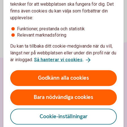
tekniker för att webbplatsen ska fungera för dig. Det
finns även cookies du kan välja som förbättrar din
upplevelse:
Funktioner, prestanda och statistik
Relevant marknadsföring
Du kan ta tillbaka ditt cookie-medgivande när du vill,
längst ner på webbplatsen eller under din profil när du
är inloggad.
Så hanterar vi cookies
.
Sidfot
Godkänn alla cookies
Hitta snabbt
Kontakta oss
Bara nödvändiga cookies
Spärrhjälp
Bli kund
Cookie-inställningar
Priser, räntor och kurser