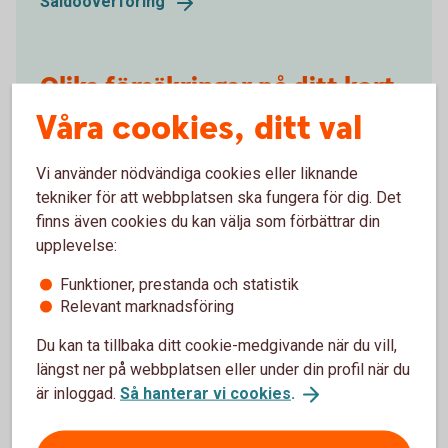
Saldoöverföring
Olika försäkringar på ditt kort
Våra cookies, ditt val
Alla våra kreditkort innehåller en reseförsäkring som
ger lite mer trygghet när du reser. Även olika
Vi använder nödvändiga cookies eller liknande
köpförsäkringar ingår, till exempel drulleförsäkring,
tekniker för att webbplatsen ska fungera för dig. Det
prisgaranti och förlängd garanti. Du kan även teckna
finns även cookies du kan välja som förbättrar din
betalningsskydd som ger extra skydd om du skulle
upplevelse:
bli sjuk eller arbetslös.
Funktioner, prestanda och statistik
Försäkringar på ditt
kort
Relevant marknadsföring
Du kan ta tillbaka ditt cookie-medgivande när du vill,
längst ner på webbplatsen eller under din profil när du
är inloggad.
Så hanterar vi cookies
.