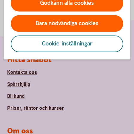
Godkänn alla cookies
Bara nödvändiga cookies
Cookie-inställningar
Sidfot
Hitta snabbt
Kontakta oss
Spärrhjälp
Bli kund
Priser, räntor och kurser
Om oss