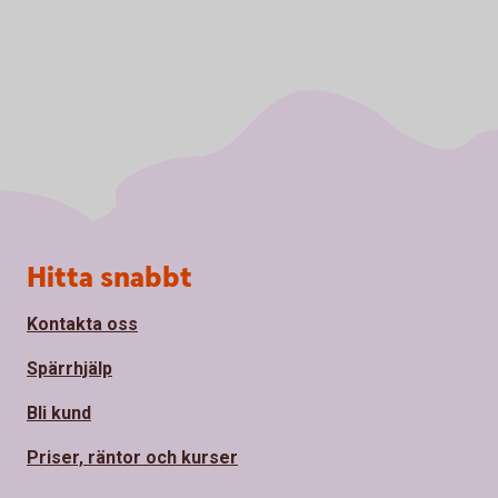
Sidfot
Hitta snabbt
Kontakta oss
Spärrhjälp
Bli kund
Priser, räntor och kurser