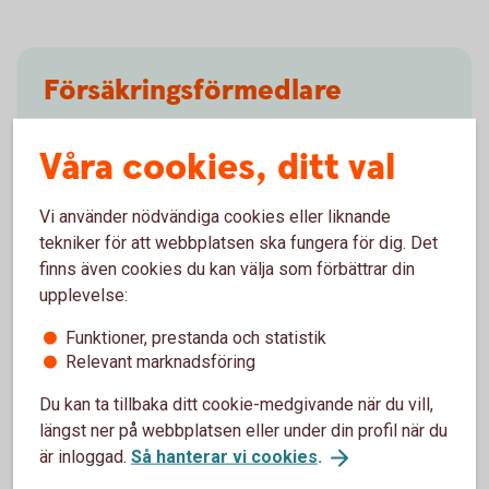
Försäkringsförmedlare
Försäkringsförmedlare för betalningsskydd betal-
Våra cookies, ditt val
och kreditkort är WTW.
Försäkringsförmedlare
(wtwco.com)
Vi använder nödvändiga cookies eller liknande
tekniker för att webbplatsen ska fungera för dig. Det
finns även cookies du kan välja som förbättrar din
upplevelse:
Funktioner, prestanda och statistik
Relevant marknadsföring
Försäkringar på ditt kort
Du kan ta tillbaka ditt cookie-medgivande när du vill,
Jämför kortförsäkringar
längst ner på webbplatsen eller under din profil när du
är inloggad.
Så hanterar vi cookies
.