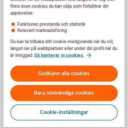
prisskyddsgaranti om du hittar samma vara till ett
finns även cookies du kan välja som förbättrar din
lägre ordinarie pris.
upplevelse:
Drulleförsäkring, allriskförsäkring, prisgaranti
Funktioner, prestanda och statistik
och förlängd garanti – våra
köpförsäkringar
Relevant marknadsföring
Du kan ta tillbaka ditt cookie-medgivande när du vill,
längst ner på webbplatsen eller under din profil när du
är inloggad.
Så hanterar vi cookies
.
Godkänn alla cookies
Bara nödvändiga cookies
Cookie-inställningar
664659685
Skydd vid sjukdom och