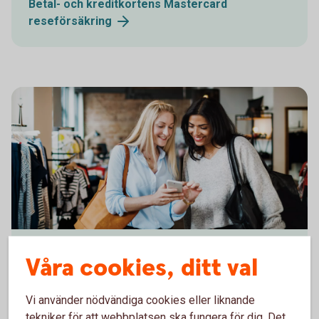
Betal- och kreditkortens Mastercard
reseförsäkring
1153620594
Handla tryggare med ditt kort
Våra cookies, ditt val
Köpförsäkringen på våra betal- och kreditkort kan ge
Vi använder nödvändiga cookies eller liknande
dig möjlighet till förlängd garanti och
tekniker för att webbplatsen ska fungera för dig. Det