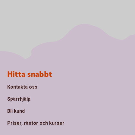
Sidfot
Hitta snabbt
Kontakta oss
Spärrhjälp
Bli kund
Priser, räntor och kurser