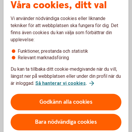
Våra cookies, ditt val
Osäker på om du har ett
bankkort eller kreditkort?
Vi använder nödvändiga cookies eller liknande
tekniker för att webbplatsen ska fungera för dig. Det
Om du har ett bankkort står det ”Debit” på kortet och
finns även cookies du kan välja som förbättrar din
på ett kreditkort står det "Credit”. Du ser det även
upplevelse:
om du kollar i vår app eller Internetbanken. Kolla in
vilka kort vi har i dag.
Funktioner, prestanda och statistik
Relevant marknadsföring
Du kan ta tillbaka ditt cookie-medgivande när du vill,
Kort - upptäck våra
kort
längst ner på webbplatsen eller under din profil när du
är inloggad.
Så hanterar vi cookies
.
Godkänn alla cookies
Tips!
Bara nödvändiga cookies