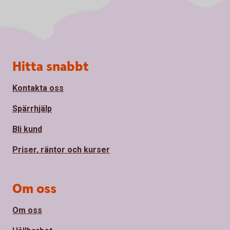
Sidfot
Hitta snabbt
Kontakta oss
Spärrhjälp
Bli kund
Priser, räntor och kurser
Om oss
Om oss