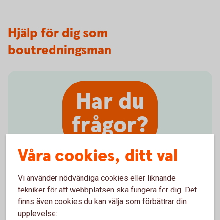
Hjälp för dig som
boutredningsman
Har du
frågor?
Våra cookies, ditt val
Vi använder nödvändiga cookies eller liknande
Behöver du hjälp med blanketterna,
tekniker för att webbplatsen ska fungera för dig. Det
eller med ett befintligt ärende?
finns även cookies du kan välja som förbättrar din
upplevelse: