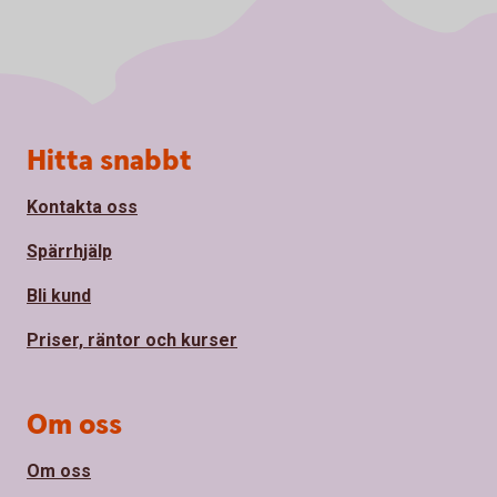
Sidfot
Hitta snabbt
Kontakta oss
Spärrhjälp
Bli kund
Priser, räntor och kurser
Om oss
Om oss