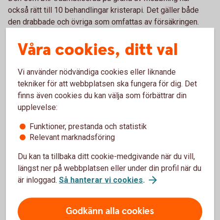
också rätt till 10 behandlingar kristerapi. Det gäller både
den drabbade och övriga som omfattas av försäkringen.
Sparbanken Göinge är försäkringsförmedlare och Tre
Våra cookies, ditt val
Kronor försäkringsgivare för hemförsäkringarna.
Vi använder nödvändiga cookies eller liknande
tekniker för att webbplatsen ska fungera för dig. Det
Kontakt
finns även cookies du kan välja som förbättrar din
upplevelse:
Du är välkommen att ringa Tre Kronors support och anmäla
Funktioner, prestanda och statistik
skada om ditt barn har blivit utsatt för mobbning.
Relevant marknadsföring
Telefontider måndag till fredag 08.00-17.00.
Du kan ta tillbaka ditt cookie-medgivande när du vill,
Ring Tre Kronors support på 0771- 23 33 33
längst ner på webbplatsen eller under din profil när du
är inloggad.
Så hanterar vi cookies
.
Läs mer om mobbingskyddet under punkt 1.9 i
Godkänn alla cookies
hemförsäkringens försäkringsvillkor;