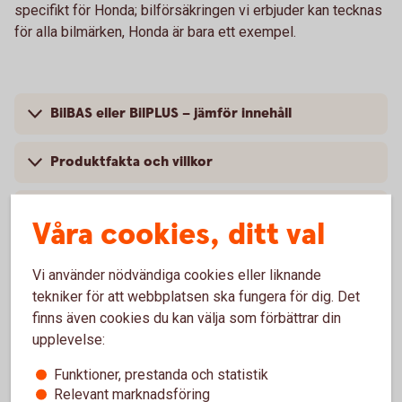
specifikt för Honda; bilförsäkringen vi erbjuder kan tecknas
för alla bilmärken, Honda är bara ett exempel.
BilBAS eller BilPLUS – jämför innehåll
Produktfakta och villkor
Så mycket kostar din bilförsäkring
Våra cookies, ditt val
Vi använder nödvändiga cookies eller liknande
tekniker för att webbplatsen ska fungera för dig. Det
Vanliga frågor om att försäkra
finns även cookies du kan välja som förbättrar din
upplevelse:
Honda
Funktioner, prestanda och statistik
Relevant marknadsföring
Trafik, hel och halv – vad är det för skillnad på