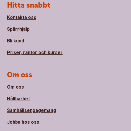
Sidfot
Hitta snabbt
Kontakta oss
Spärrhjälp
Bli kund
Priser, räntor och kurser
Om oss
Om oss
Hållbarhet
Samhällsengagemang
Jobba hos oss