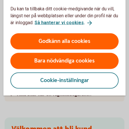
försäkringarna?
Du kan ta tillbaka ditt cookie-medgivande när du vill,
längst ner på webbplatsen eller under din profil när du
När slutar den tidigare ägarens försäkring att
är inloggad.
Så hanterar vi cookies
.
gälla?
Godkänn alla cookies
Om man övningskör och olyckan är framme,
täcker bilförsäkringen då?
Bara nödvändiga cookies
Gäller bilförsäkringen utanför Sverige?
Täcker försäkringen viltolyckor?
Cookie-inställningar
Vilka bilar har en vagnskadegaranti?