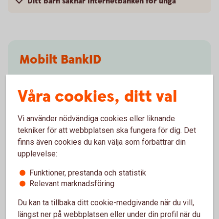
Ditt barn saknar Internetbanken för unga
Mobilt BankID
Börja med att skaffa ett BankID till barnet som kan
Våra cookies, ditt val
användas för banktjänster - vi kallar det Mobilt
SäkerhetsID.
Vi använder nödvändiga cookies eller liknande
Skaffa BankID till ditt
barn
tekniker för att webbplatsen ska fungera för dig. Det
finns även cookies du kan välja som förbättrar din
upplevelse:
Apple Pay
Funktioner, prestanda och statistik
Relevant marknadsföring
Barn och unga som är 13-17 år kan ansluta sitt
bankkort till Apple Pay.
Du kan ta tillbaka ditt cookie-medgivande när du vill,
längst ner på webbplatsen eller under din profil när du