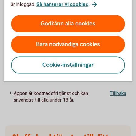
Anslut till Apple Pay för
unga
är inloggad.
Så hanterar vi cookies
.
Våra digitala
betaltjänster
Godkänn alla cookies
Bara nödvändiga cookies
Pris för Appen
Cookie-inställningar
Årsavgift
0 kr
1
Appen är kostnadsfri tjänst och kan
Tillbaka
1
användas till alla under 18 år.