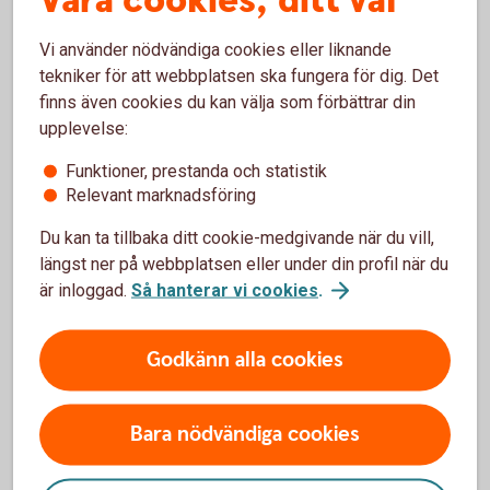
Våra cookies, ditt val
Fotografera ditt pass eller nationella ID-kort
med din telefon
Vi använder nödvändiga cookies eller liknande
tekniker för att webbplatsen ska fungera för dig. Det
Logga in med säkerhetsdosa
finns även cookies du kan välja som förbättrar din
upplevelse:
Funktioner, prestanda och statistik
Relevant marknadsföring
Hjälp med BankID?
Du kan ta tillbaka ditt cookie-medgivande när du vill,
Vi guidar dig!
längst ner på webbplatsen eller under din profil när du
är inloggad.
Så hanterar vi cookies
.
Besök ett
bankkontor
Ring 0771-97 75 12
Godkänn alla cookies
Bara nödvändiga cookies
För att se detta innehåll behöver du först
godkänna cookies för Funktioner, prestanda
och statistik.