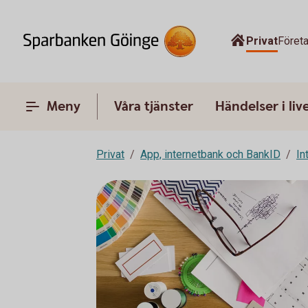
Privat
Föret
Meny
Våra tjänster
Händelser i liv
Privat
App, internetbank och BankID
In