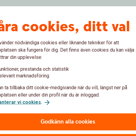
åra cookies, ditt val
vänder nödvändiga cookies eller liknande tekniker för att
latsen ska fungera för dig. Det finns även cookies du kan välj
ankID
ttrar din upplevelse:
unktioner, prestanda och statistik
le phone, tablet or computer and go to
elevant marknadsföring
n ta tillbaka ditt cookie-medgivande när du vill, längst ner på
r and choose Mobile BankID. Next, click the Log in
latsen eller under din profil när du är inloggad.
anterar vi cookies
.
ur mobile device and enter the code you selected
Godkänn alla cookies
ge gives you a quick overview of your finances. You
nsactions and current e-invoices.