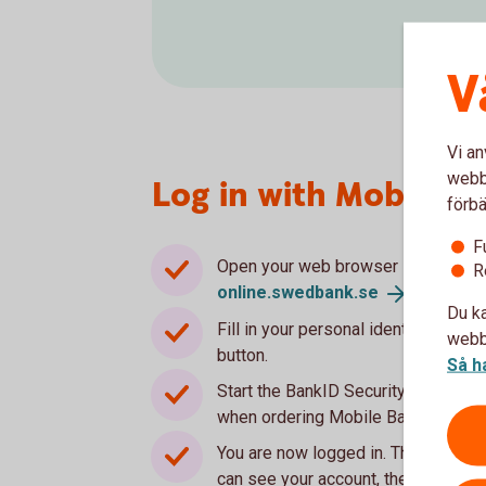
V
Vi an
webbp
Log in with Mobile B
förbä
F
Open your web browser in your mobi
R
online.swedbank.
se
.
Du ka
Fill in your personal identity numbe
webbp
button.
Så h
Start the BankID Security app in yo
when ordering Mobile BankID.
You are now logged in. The Start pa
can see your account, the latest tra