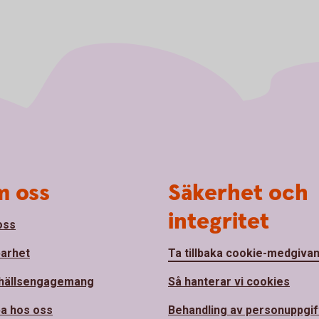
 oss
Säkerhet och
integritet
oss
barhet
Ta tillbaka cookie-medgiva
hällsengagemang
Så hanterar vi cookies
a hos oss
Behandling av personuppgif