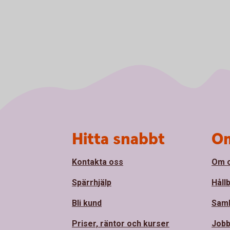
Sidfot
Hitta snabbt
Om
Kontakta oss
Om 
Spärrhjälp
Håll
Bli kund
Sam
Priser, räntor och kurser
Jobb