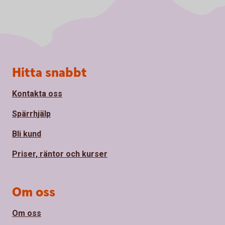
Sidfot
Hitta snabbt
Kontakta oss
Spärrhjälp
Bli kund
Priser, räntor och kurser
Om oss
Om oss