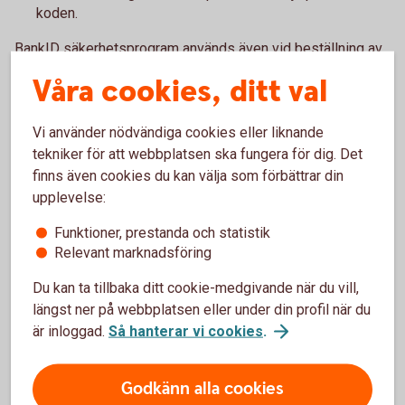
koden.
BankID säkerhetsprogram används även vid beställning av
BankID på fil i internetbanken.
Våra cookies, ditt val
Vi använder nödvändiga cookies eller liknande
Pris
tekniker för att webbplatsen ska fungera för dig. Det
finns även cookies du kan välja som förbättrar din
upplevelse:
Funktioner, prestanda och statistik
Relevant marknadsföring
Hjälp med BankID
Du kan ta tillbaka ditt cookie-medgivande när du vill,
Om du vill få hjälp med BankID är du välkommen att
längst ner på webbplatsen eller under din profil när du
chatta med vår virtuella assistent eller ringa oss.
är inloggad.
Så hanterar vi cookies
.
Chatta med vår virtuella assistent
Ring 044-850 00 och få hjälp med BankID
Godkänn alla cookies