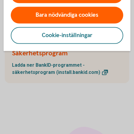
Bara nödvändiga cookies
Ladda ner BankID-programmet
Cookie-inställningar
Säkerhetsprogram
Ladda ner BankID-programmet -
säkerhetsprogram
(install.bankid.com)