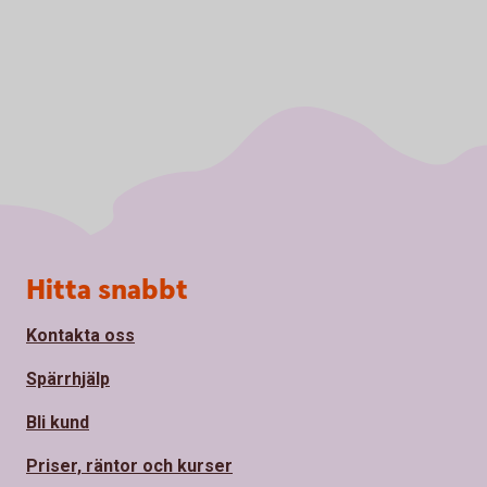
Sidfot
Hitta snabbt
Kontakta oss
Spärrhjälp
Bli kund
Priser, räntor och kurser