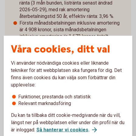
ränta (3 mån bunden, listränta senast ändrad
2026-05-29), med rak amortering
återbetalningstid 50 år, effektiv ränta: 3,96 %.
Första månadsbetalningen inklusive amortering
är 4 908 kronor, sista månadsbetalningen
inklusive amortering är 1 672 kronor, totalt
belopp att betala om räntan är oförändrad under
Våra cookies, ditt val
lånets löptid är 1 974 121 kronor. Antalet
avbetalningar är 600 stycken.
Vi använder nödvändiga cookies eller liknande
Exemplet bygger på månatliga aviseringar, utan
tekniker för att webbplatsen ska fungera för dig. Det
uppläggningsavgift eller aviseringskostnad.
finns även cookies du kan välja som förbättrar din
Uppläggningsavgift på 650 kronor tillkommer. Vid
upplevelse:
postala avier tillkommer en kostnad på 45 kronor i
Funktioner, prestanda och statistik
aviavgift. Valutakursförändringar kan komma att
Relevant marknadsföring
påverka beloppen som du ska betala om du till
exempel har inkomst i annan valuta än lånet. Lånet
Du kan ta tillbaka ditt cookie-medgivande när du vill,
förutsätter att säkerhet lämnas i form av pant i
längst ner på webbplatsen eller under din profil när du
bostad.
är inloggad.
Så hanterar vi cookies
.