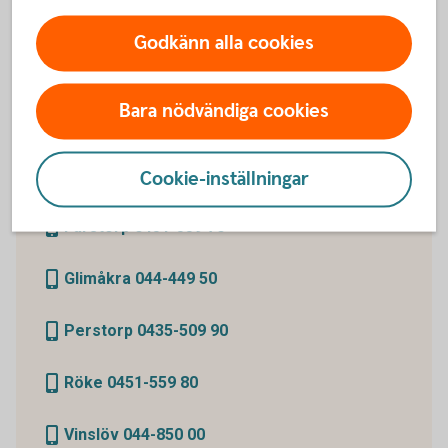
Godkänn alla cookies
Prata bolån med oss
Bara nödvändiga cookies
Det är mycket att tänka på när du köper bostad. Ring
Cookie-inställningar
oss så hjälper vi dig. Välj kontor nedan.
Farstorp 0451-559 70
Glimåkra 044-449 50
Perstorp 0435-509 90
Röke 0451-559 80
Vinslöv 044-850 00