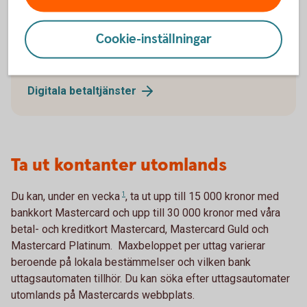
Med digital plånbok kan du även ta ut pengar i
uttagsautomater med mobilen eller klockan - såväl
Cookie-inställningar
hemma som utomlands. Läs mer om digitala
plånböcker och hur du ansluter dig.
Digitala
betaltjänster
Ta ut kontanter utomlands
Du kan, under
en vecka
1
, ta ut upp till 15 000 kronor med
bankkort Mastercard och upp till 30 000 kronor med våra
betal- och kreditkort Mastercard, Mastercard Guld och
Mastercard Platinum. Maxbeloppet per uttag varierar
beroende på lokala bestämmelser och vilken bank
uttagsautomaten tillhör. Du kan söka efter uttagsautomater
utomlands på Mastercards webbplats.