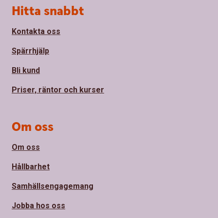
Sidfot
Hitta snabbt
Kontakta oss
Spärrhjälp
Bli kund
Priser, räntor och kurser
Om oss
Om oss
Hållbarhet
Samhällsengagemang
Jobba hos oss