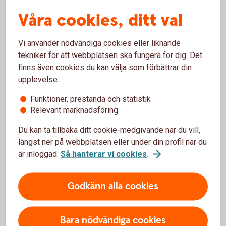
Våra cookies, ditt val
Vi använder nödvändiga cookies eller liknande
tekniker för att webbplatsen ska fungera för dig. Det
Avrundning med kort i butik
finns även cookies du kan välja som förbättrar din
upplevelse:
På de flesta ställen där det går att betala med kort,
Funktioner, prestanda och statistik
till exempel i butiker, kan du be om att få göra en
Relevant marknadsföring
avrundning uppåt på ditt köp och få ut kontanter
samtidigt. Då får du kontanter i handen på ett smidigt
Du kan ta tillbaka ditt cookie-medgivande när du vill,
sätt.
längst ner på webbplatsen eller under din profil när du
är inloggad.
Så hanterar vi cookies
.
Godkänn alla cookies
Uttag med mobil/klockan
Bara nödvändiga cookies