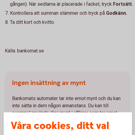
gången). När sedlarna är placerade i facket, tryck
Fortsätt.
Kontrollera att summan stämmer och tryck på
Godkänn.
Ta ditt kort och kvitto.
Källa: bankomat.se
Ingen insättning av mynt
Bankomats automater tar inte emot mynt och du kan
inte sätta in dem någon annanstans. Du kan till
exempel använda dina mynt i affärer som tar emot
kontanter.
Våra cookies, ditt val