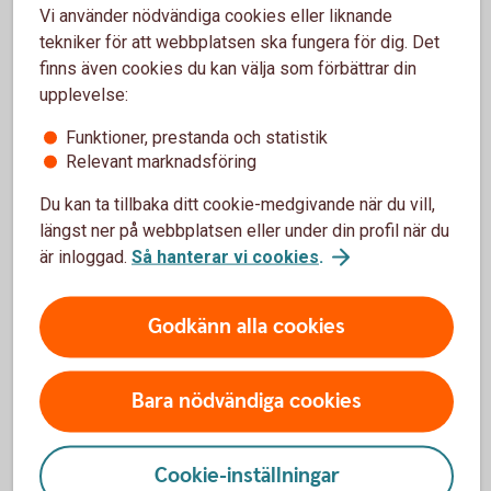
Vi använder nödvändiga cookies eller liknande
tekniker för att webbplatsen ska fungera för dig. Det
finns även cookies du kan välja som förbättrar din
Mer information
upplevelse:
Funktioner, prestanda och statistik
Frågor och svar om insättning och uttag
Relevant marknadsföring
(bankomat.se)
Lösa in ogiltiga sedlar
(riksbank.se)
Du kan ta tillbaka ditt cookie-medgivande när du vill,
längst ner på webbplatsen eller under din profil när du
Sedlar och mynt
(riksbank.se)
är inloggad.
Så hanterar vi cookies
.
Därför ställer vi frågor för att hindra
penningtvätt
Godkänn alla cookies
Kontanter och bankomater
Bara nödvändiga cookies
Gamla sedlar och mynt
Cookie-inställningar