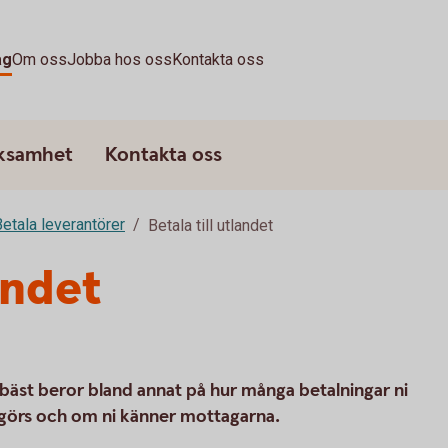
ag
Om oss
Jobba hos oss
Kontakta oss
rksamhet
Kontakta oss
etala leverantörer
Betala till utlandet
andet
 bäst beror bland annat på hur många betalningar ni
a görs och om ni känner mottagarna.