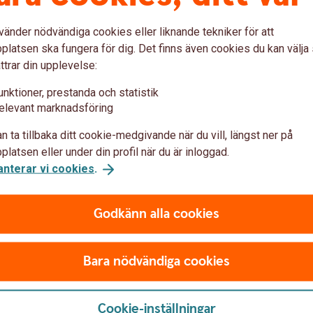
and och Belarus upphör under maj 2022
vänder nödvändiga cookies eller liknande tekniker för att
latsen ska fungera för dig. Det finns även cookies du kan välj
ttrar din upplevelse:
unktioner, prestanda och statistik
elevant marknadsföring
alningar – Filbetalningar
n ta tillbaka ditt cookie-medgivande när du vill, längst ner på
latsen eller under din profil när du är inloggad.
anterar vi cookies
.
Godkänn alla cookies
lymer
 kontaktperson för att ansöka om tjänsten
Bara nödvändiga cookies
Cookie-inställningar