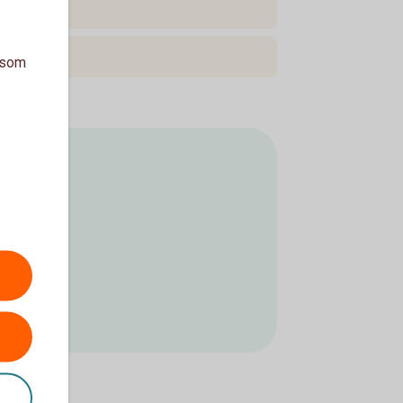
a som