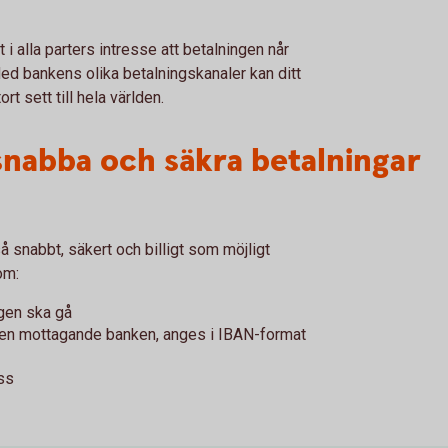
t i alla parters intresse att betalningen når
ed bankens olika betalningskanaler kan ditt
rt sett till hela världen.
snabba och säkra betalningar
 snabbt, säkert och billigt som möjligt
om:
ngen ska gå
en mottagande banken, anges i IBAN-format
ss