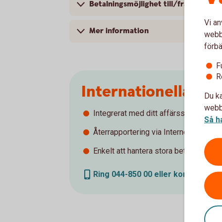
Betalningsmöjlighet till/från Ryssl
Vi an
Mer information
webbp
förbä
F
R
Internationella bet
Du ka
webbp
Integrerat med ditt affärssystem
Så h
Återrapportering via Internetbanken
Enkelt att hantera stora betalningsvo
Ring 044-850 00 eller kontakta er