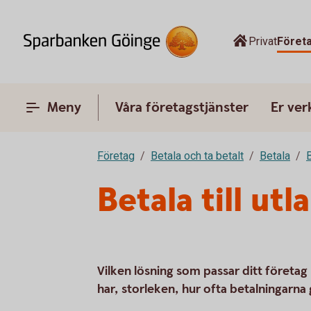
Privat
Föret
Meny
Våra företagstjänster
Er ve
Företag
Betala och ta betalt
Betala
B
Betala till utl
Vilken lösning som passar ditt företag
har, storleken, hur ofta betalningarn