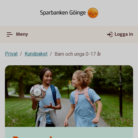
Meny
Logga in
Privat
Kundpaket
Barn och unga 0-17 år