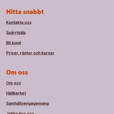
Sidfot
Hitta snabbt
Kontakta oss
Spärrhjälp
Bli kund
Priser, räntor och kurser
Om oss
Om oss
Hållbarhet
Samhällsengagemang
Jobba hos oss