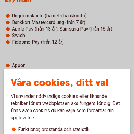
kr/mån
Ungdomskonto (barnets bankkonto)
Bankkort Mastercard ung (från 7 år)
Apple Pay (från 13 år), Samsung Pay (från 16 år)
Swish
Fidesmo Pay (från 12 år)
Appen
Lyckoslanten (digitalt i appen)
Våra cookies, ditt val
Mobilt SäkerhetsID/Mobilt BankID
Kundcenter självbetjäning
Vi använder nödvändiga cookies eller liknande
tekniker för att webbplatsen ska fungera för dig. Det
finns även cookies du kan välja som förbättrar din
upplevelse:
Betala med mobil, wearables eller
Funktioner, prestanda och statistik