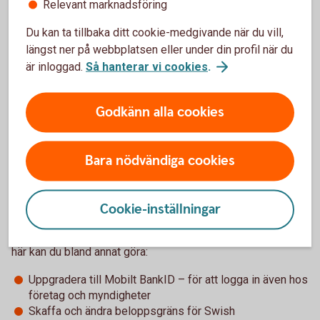
klocka – skaffa en wallet
Relevant marknadsföring
Du kan ta tillbaka ditt cookie-medgivande när du vill,
Betala direkt på ett säkert sätt – i butik, appar och på nätet.
längst ner på webbplatsen eller under din profil när du
är inloggad.
Så hanterar vi cookies
.
Wallets
Godkänn alla cookies
Bara nödvändiga cookies
Hantera ditt barns tjänster i din
app
Cookie-inställningar
Logga in i din app och välj Du i menyn - Barns tjänster. Det
här kan du bland annat göra:
Uppgradera till Mobilt BankID – för att logga in även hos
företag och myndigheter
Skaffa och ändra beloppsgräns för Swish