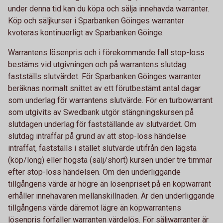
under denna tid kan du köpa och sälja innehavda warranter.
Köp och säljkurser i Sparbanken Göinges warranter
kvoteras kontinuerligt av Sparbanken Göinge.
Warrantens lösenpris och i förekommande fall stop-loss
bestäms vid utgivningen och på warrantens slutdag
fastställs slutvärdet. För Sparbanken Göinges warranter
beräknas normalt snittet av ett förutbestämt antal dagar
som underlag för warrantens slutvärde. För en turbowarrant
som utgivits av Swedbank utgör stängningskursen på
slutdagen underlag för fastställande av slutvärdet. Om
slutdag inträffar på grund av att stop-loss händelse
inträffat, fastställs i stället slutvärde utifrån den lägsta
(köp/long) eller högsta (sälj/short) kursen under tre timmar
efter stop-loss händelsen. Om den underliggande
tillgångens värde är högre än lösenpriset på en köpwarrant
erhåller innehavaren mellanskillnaden. Är den underliggande
tillgångens värde däremot lägre än köpwarrantens
lösenpris förfaller warranten värdelös. För säljwarranter är