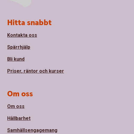
Sidfot
Hitta snabbt
Kontakta oss
Spärrhjälp
Bli kund
Priser, räntor och kurser
Om oss
Om oss
Hållbarhet
Samhällsengagemang