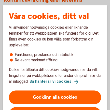
Kontant avräkning eller leverans
Det finns två olika avräkningsvarianter av warranter, kontant
Våra cookies, ditt val
avräkning och leverans. Vid kontant slutavräkning erhåller
innehavaren, med hänsyn tagen till multiplikatorn vid en ITM
Vi använder nödvändiga cookies eller liknande
Warrant. Skillnaden mellan lösenpriset och slutkursen
tekniker för att webbplatsen ska fungera för dig. Det
(realvärdet) kontant till sin värdepapperstjänst eller depå.
finns även cookies du kan välja som förbättrar din
Vid fysisk leverans erhåller innehavaren det underliggande.
upplevelse:
Warranter emitterade av Sparbanken Göinge har kontant
slutavräkning.
Funktioner, prestanda och statistik
Relevant marknadsföring
Avtal eller värdepapper
Du kan ta tillbaka ditt cookie-medgivande när du vill,
längst ner på webbplatsen eller under din profil när du
Warranter är värdepapper. Varje warrant beskrivs och
är inloggad.
Så hanterar vi cookies
.
definieras av slutliga villkor, som finns tillgängligt på
warrant-hemsidan under Analysverktyget. Slutliga villkor
utgörs av ett grundprospekt som finns publicerat på
Godkänn alla cookies
www.swedbank.se. Sparbanken Göinges warranter är
registrerade på Euroclear Sweden (före detta VPC), vilket