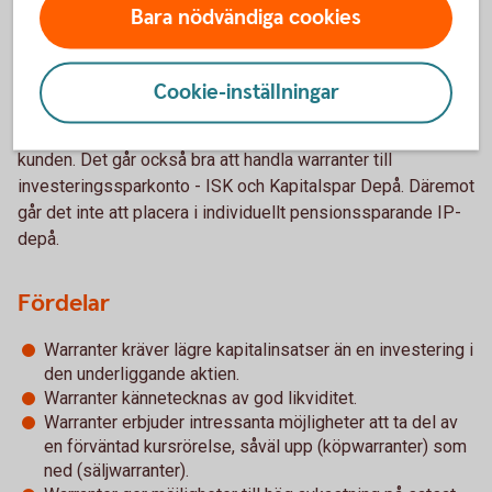
innebär att det inte utfärdas några fysiska värdepapper.
Bara nödvändiga cookies
Det enda som behövs är en värdepapperstjänst eller en
värdepappersdepå hos en bank för att kunna handla
Cookie-inställningar
warranter. Detta skall ses i motsats till t ex OM's
standardiserade optioner som är avtal mellan OM och
kunden. Det går också bra att handla warranter till
investeringssparkonto - ISK och Kapitalspar Depå. Däremot
går det inte att placera i individuellt pensionssparande IP-
depå.
Fördelar
Warranter kräver lägre kapitalinsatser än en investering i
den underliggande aktien.
Warranter kännetecknas av god likviditet.
Warranter erbjuder intressanta möjligheter att ta del av
en förväntad kursrörelse, såväl upp (köpwarranter) som
ned (säljwarranter).